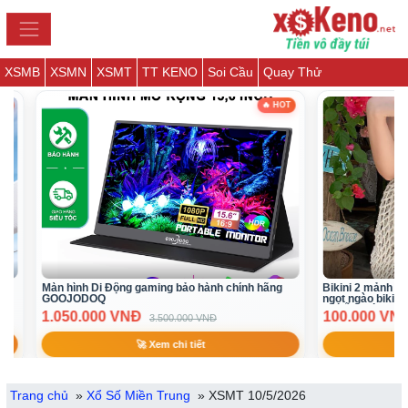
XSMB
XSMN
XSMT
TT KENO
Soi Cầu
Quay Thử
HOT
🔥 HOT
Màn hình Di Động gaming bảo hành chính hãng
Bikini 2 mảnh bik
GOOJODOQ
ngọt ngào bikini
có sẵn sl ít)
1.050.000 VNĐ
100.000 VN
3.500.000 VNĐ
🚀 Xem chi tiết
Trang chủ
»
Xổ Số Miền Trung
»
XSMT 10/5/2026