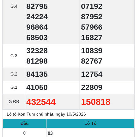
82795
07192
G.4
24224
87952
96864
57966
68503
16827
32328
10839
G.3
81298
82767
84135
12754
G.2
41050
22809
G.1
432544
150818
G.ĐB
Lô tô Kon Tum chủ nhật, ngày 10/5/2026
Đầu
Lô Tô
0
03