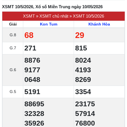
XSMT 10/5/2026, Xổ số Miền Trung ngày 10/05/2026
XSMT
»
XSMT chủ nhật
»
XSMT 10/5/2026
Giải
Kon Tum
Khánh Hòa
68
29
G.8
271
815
G.7
8876
8024
9177
4193
G.6
0648
8269
5191
3354
G.5
88695
23175
32328
57914
35926
76800