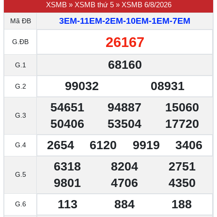
XSMB
»
XSMB thứ 5
»
XSMB 6/8/2026
3EM-11EM-2EM-10EM-1EM-7EM
Mã ĐB
26167
G.ĐB
68160
G.1
99032
08931
G.2
54651
94887
15060
G.3
50406
53504
17720
2654
6120
9919
3406
G.4
6318
8204
2751
G.5
9801
4706
4350
113
884
188
G.6