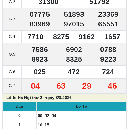
31300
51792
G.2
07775
51893
23369
G.3
83969
97015
65551
7710
8275
9162
1657
G.4
7586
6902
0788
G.5
8923
8325
9223
025
472
724
G.6
04
63
29
46
G.7
Lô tô Hà Nội thứ 2, ngày 3/8/2026
Đầu
Lô Tô
0
00, 02, 04
1
10, 15