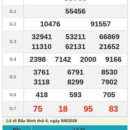
55456
G.1
10476
91557
G.2
32941
53211
66869
G.3
11310
62131
21652
2398
7142
2000
9166
G.4
3761
6791
8530
G.5
3118
8299
7902
418
593
705
G.6
75
18
95
83
G.7
Lô tô Bắc Ninh thứ 4, ngày 5/8/2026
Đầu
Lô Tô