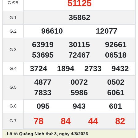
51125
G.ĐB
35862
G.1
96610
12077
G.2
63919
30115
92661
G.3
53695
72467
06518
3724
1894
2733
9432
G.4
4877
0072
0502
G.5
7833
5986
6061
095
943
601
G.6
78
84
44
82
G.7
Lô tô Quảng Ninh thứ 3, ngày 4/8/2026