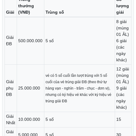
thưởng
lượng
Giải
(VNĐ)
Trùng số
giải
8 giải
(mùng
01 ÂL)
Giải
500.000.000
5 số
6 giải
ĐB
(các
ngày
khác)
12 giải
(mùng
vé có 5 số cuối lần lượt trùng với 5 số
Giải
01 ÂL)
cuối của vé trúng giải ĐB (theo thứ tự
phụ
25.000.000
9 giải
hàng vạn - nghìn - trăm - chục - đơn vị),
ĐB
(các
nhưng có ký hiệu vé khác với ký hiệu vé
ngày
trúng giải ĐB
khác)
Giải
10.000.000
5 số
15
Nhất
Giải
5.000.000
5 số
30