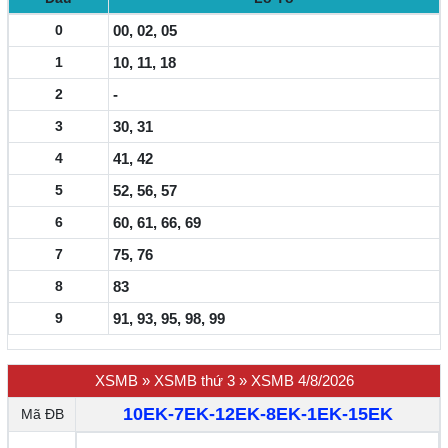
0
00, 02, 05
1
10, 11, 18
2
-
3
30, 31
4
41, 42
5
52, 56, 57
6
60, 61, 66, 69
7
75, 76
8
83
9
91, 93, 95, 98, 99
XSMB
»
XSMB thứ 3
»
XSMB 4/8/2026
10EK-7EK-12EK-8EK-1EK-15EK
Mã ĐB