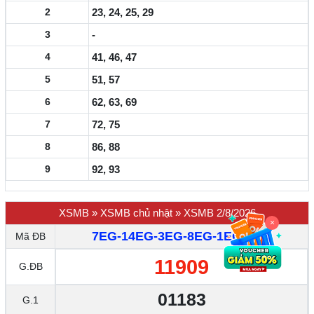
2
23, 24, 25, 29
3
-
4
41, 46, 47
5
51, 57
6
62, 63, 69
7
72, 75
8
86, 88
9
92, 93
XSMB
»
XSMB chủ nhật
»
XSMB 2/8/2026
×
7EG-14EG-3EG-8EG-1EG-2EG
Mã ĐB
11909
G.ĐB
01183
G.1