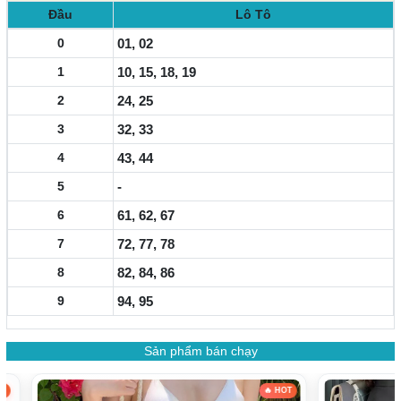
Đầu
Lô Tô
0
01, 02
1
10, 15, 18, 19
2
24, 25
3
32, 33
4
43, 44
5
-
6
61, 62, 67
7
72, 77, 78
8
82, 84, 86
9
94, 95
Sản phẩm bán chạy
HOT
🔥 HOT