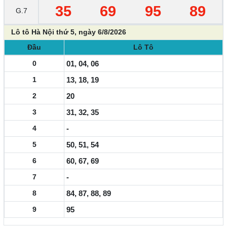
35
69
95
89
G.7
Lô tô Hà Nội thứ 5, ngày 6/8/2026
Đầu
Lô Tô
0
01, 04, 06
1
13, 18, 19
2
20
3
31, 32, 35
4
-
5
50, 51, 54
6
60, 67, 69
7
-
8
84, 87, 88, 89
9
95