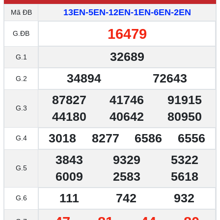
13EN-5EN-12EN-1EN-6EN-2EN
Mã ĐB
16479
G.ĐB
32689
G.1
34894
72643
G.2
87827
41746
91915
G.3
44180
40642
80950
3018
8277
6586
6556
G.4
3843
9329
5322
G.5
6009
2583
5618
111
742
932
G.6