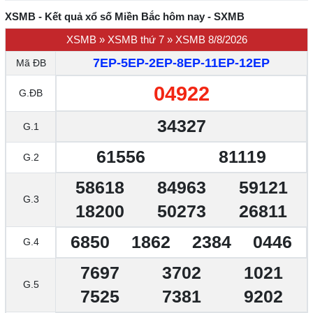
XSMB - Kết quả xổ số Miền Bắc hôm nay - SXMB
XSMB
»
XSMB thứ 7
»
XSMB 8/8/2026
7EP-5EP-2EP-8EP-11EP-12EP
Mã ĐB
04922
G.ĐB
34327
G.1
61556
81119
G.2
58618
84963
59121
G.3
18200
50273
26811
6850
1862
2384
0446
G.4
7697
3702
1021
G.5
7525
7381
9202