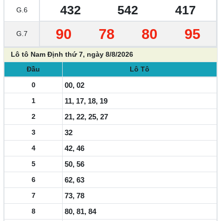
432
542
417
G.6
90
78
80
95
G.7
Lô tô Nam Định thứ 7, ngày 8/8/2026
Đầu
Lô Tô
0
00, 02
1
11, 17, 18, 19
2
21, 22, 25, 27
3
32
4
42, 46
5
50, 56
6
62, 63
7
73, 78
8
80, 81, 84