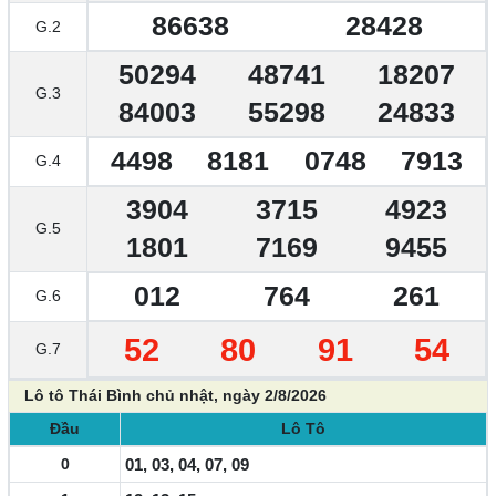
86638
28428
G.2
50294
48741
18207
G.3
84003
55298
24833
4498
8181
0748
7913
G.4
3904
3715
4923
G.5
1801
7169
9455
012
764
261
G.6
52
80
91
54
G.7
Lô tô Thái Bình chủ nhật, ngày 2/8/2026
Đầu
Lô Tô
0
01, 03, 04, 07, 09