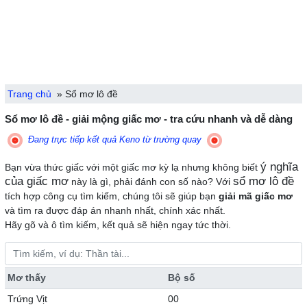
Trang chủ
»
Sổ mơ lô đề
Sổ mơ lô đề - giải mộng giấc mơ - tra cứu nhanh và dễ dàng
Đang trực tiếp kết quả Keno từ trường quay
ý nghĩa
Bạn vừa thức giấc với một giấc mơ kỳ lạ nhưng không biết
của giấc mơ
sổ mơ lô đề
này là gì, phải đánh con số nào? Với
tích hợp công cụ tìm kiếm, chúng tôi sẽ giúp bạn
giải mã giấc mơ
và tìm ra được đáp án nhanh nhất, chính xác nhất.
Hãy gõ và ô tìm kiếm, kết quả sẽ hiện ngay tức thời.
Mơ thấy
Bộ số
Trứng Vịt
00