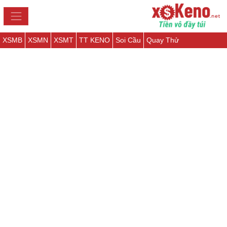
XSMB
XSMN
XSMT
TT KENO
Soi Cầu
Quay Thử