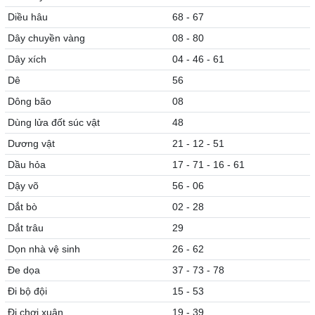
Diều hâu
68 - 67
Dây chuyền vàng
08 - 80
Dây xích
04 - 46 - 61
Dê
56
Dông bão
08
Dùng lửa đốt súc vật
48
Dương vật
21 - 12 - 51
Dầu hỏa
17 - 71 - 16 - 61
Dậy võ
56 - 06
Dắt bò
02 - 28
Dắt trâu
29
Dọn nhà vệ sinh
26 - 62
Đe dọa
37 - 73 - 78
Đi bộ đội
15 - 53
Đi chơi xuân
19 - 39