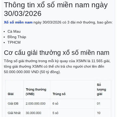
Thông tin xổ số miền nam ngày
30/03/2026
Xổ số miền nam
ngày 30/03/2026 có 3 đài mở thưởng, bao gồm:
Cà Mau
Đồng Tháp
TPHCM
Cơ cấu giải thưởng xổ số miền nam
Tổng số giải thưởng trong mỗi kỳ quay của XSMN là 11.565 giải,
tông giải thưởng XSMN có thể chi trả cho người chơi lên đến
50.000.000.000 VND (50 tỷ đồng).