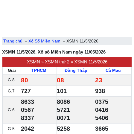
Trang chủ
»
Xổ Số Miền Nam
»
XSMN 11/5/2026
XSMN 11/5/2026, Xổ số Miền Nam ngày 11/05/2026
XSMN
»
XSMN thứ 2
»
XSMN 11/5/2026
Giải
TPHCM
Đồng Tháp
Cà Mau
80
08
23
G.8
727
101
938
G.7
8633
8086
0375
0567
5721
0416
G.6
8337
0071
5406
2042
5258
3665
G.5