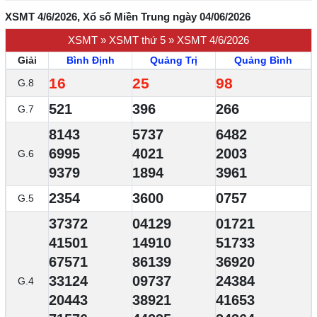
XSMT 4/6/2026, Xổ số Miền Trung ngày 04/06/2026
XSMT
»
XSMT thứ 5
»
XSMT 4/6/2026
Giải
Bình Định
Quảng Trị
Quảng Bình
16
25
98
G.8
521
396
266
G.7
8143
5737
6482
6995
4021
2003
G.6
9379
1894
3961
2354
3600
0757
G.5
37372
04129
01721
41501
14910
51733
67571
86139
36920
33124
09737
24384
G.4
20443
38921
41653