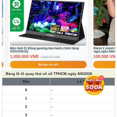
Màn hình Di Động gaming bảo hành chính hãng
Bikini 2 mảnh bi
GOOJODOQ
ngọt ngào bikin
có sẵn sl ít)
1.050.000 VNĐ
100.000 VN
3.500.000 VNĐ
🚀 Xem chi tiết
Bảng lô tô quay thử xổ số TPHCM ngày 8/8/2026
×
Đầu
Lô Tô
0
-
1
-
2
-
3
-