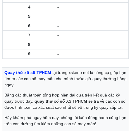
4
-
5
-
6
-
7
-
8
-
9
-
Quay thử xổ số TPHCM
tại trang xskeno.net là công cụ giúp bạn
tìm ra các con số may mắn cho mình trước giờ quay thưởng hằng
ngày.
Bằng các thuật toán tổng hợp hiện đại dựa trên kết quả các kỳ
quay trước đây,
quay thử xổ số XS TPHCM
sẽ trả về các con số
được tính toán có xác suất cao nhất sẽ về trong kỳ quay sắp tới.
Hãy khám phá ngay hôm nay, chúng tôi luôn đồng hành cùng bạn
trên con đường tìm kiếm những con số may mắn!