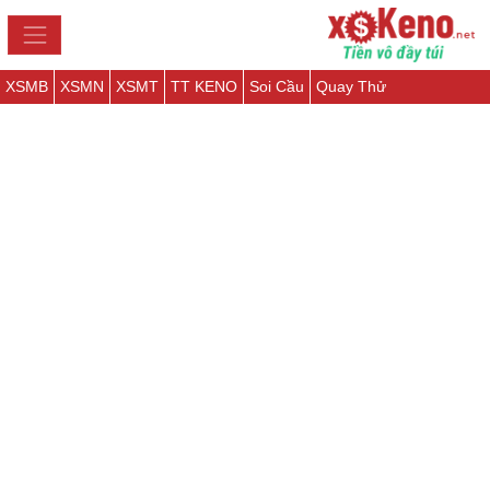
XSMB
XSMN
XSMT
TT KENO
Soi Cầu
Quay Thử