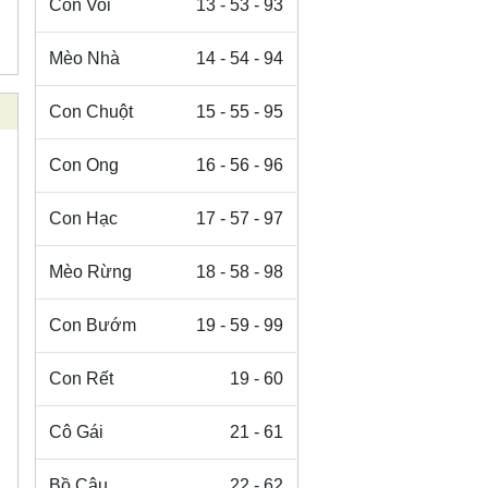
Con Voi
13 - 53 - 93
Mèo Nhà
14 - 54 - 94
Con Chuột
15 - 55 - 95
Con Ong
16 - 56 - 96
Con Hạc
17 - 57 - 97
Mèo Rừng
18 - 58 - 98
Con Bướm
19 - 59 - 99
Con Rết
19 - 60
Cô Gái
21 - 61
Bồ Câu
22 - 62