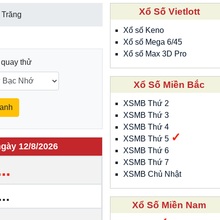
Xổ Số Vietlott
 Trăng
Xổ số Keno
Xổ số Mega 6/45
Xổ số Max 3D Pro
 quay thử
Xổ Số Miền Bắc
XSMB Thứ 2
anh
XSMB Thứ 3
XSMB Thứ 4
✓
XSMB Thứ 5
gày 12/8/2026
XSMB Thứ 6
XSMB Thứ 7
...
XSMB Chủ Nhật
...
Xổ Số Miền Nam