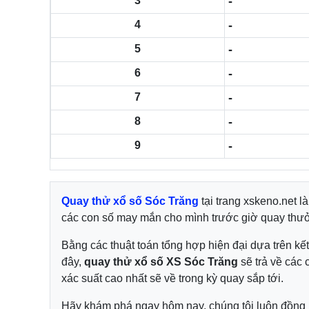
3
-
4
-
5
-
6
-
7
-
8
-
9
-
Quay thử xổ số Sóc Trăng
tại trang xskeno.net l
các con số may mắn cho mình trước giờ quay thư
Bằng các thuật toán tổng hợp hiện đại dựa trên kế
đây,
quay thử xổ số XS Sóc Trăng
sẽ trả về các 
xác suất cao nhất sẽ về trong kỳ quay sắp tới.
Hãy khám phá ngay hôm nay, chúng tôi luôn đồng 