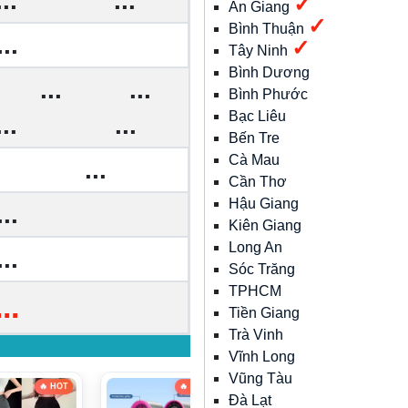
...
...
✓
An Giang
✓
Bình Thuận
...
✓
Tây Ninh
Bình Dương
...
...
Bình Phước
Bạc Liêu
...
...
Bến Tre
Cà Mau
...
Cần Thơ
Hậu Giang
...
Kiên Giang
Long An
...
Sóc Trăng
TPHCM
...
Tiền Giang
Trà Vinh
Vĩnh Long
Vũng Tàu
🔥 HOT
Đà Lạt
🔥 HOT