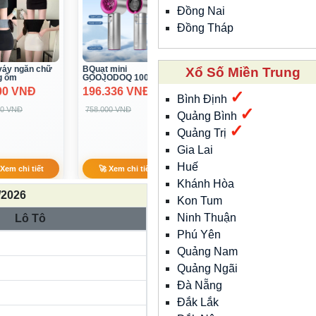
Đồng Nai
Đồng Tháp
BQuạt mini
Xổ Số Miền Trung
GOOJODOQ 100 tốc
Combo 20 gói CHÂN
độ gió
196.336 VNĐ
GÀ TÊ CAY RÚT
✓
Bình Định
XƯƠNG - ĂN CÙNG
182.620 VNĐ
BÀ TUYẾT M83
✓
758.000 VNĐ
Quảng Bình
300.000 VNĐ
✓
Quảng Trị
Gia Lai
Huế
🚀 Xem chi tiết
Khánh Hòa
🚀 Xem chi tiết
/2026
Kon Tum
Ninh Thuận
Lô Tô
Phú Yên
Quảng Nam
Quảng Ngãi
Đà Nẵng
Đắk Lắk