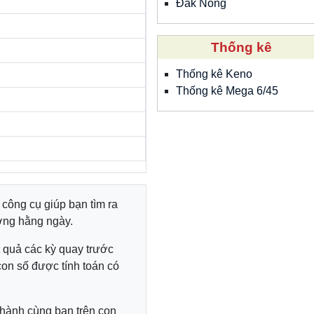
Đắk Nông
Thống kê
Thống kê Keno
Thống kê Mega 6/45
à công cụ giúp bạn tìm ra
ởng hằng ngày.
t quả các kỳ quay trước
con số được tính toán có
hành cùng bạn trên con