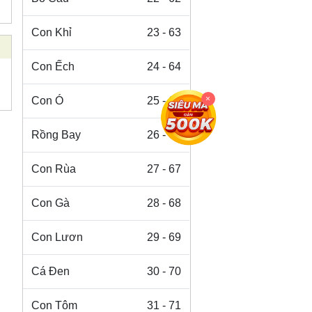
Con Khỉ
23 - 63
Con Ếch
24 - 64
×
Con Ó
25 - 65
Rồng Bay
26 - 66
Con Rùa
27 - 67
Con Gà
28 - 68
Con Lươn
29 - 69
Cá Đen
30 - 70
Con Tôm
31 - 71