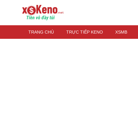
TRANG CHỦ
TRỰC TIẾP KENO
XSMB