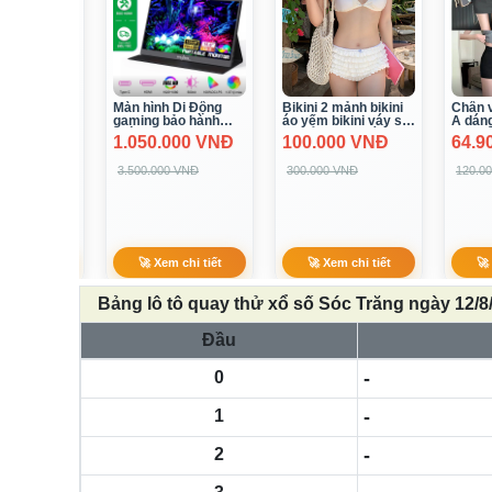
àn hình Di Động
Bikini 2 mảnh bikini
Chân váy ngắn chữ
aming bảo hành
áo yếm bikini váy set
A dáng ôm
hính hãng
đi biển ngọt ngào
.050.000 VNĐ
100.000 VNĐ
64.900 VNĐ
OOJODOQ
bikini sang chảnh
bikini trắng hàng Qc(
.500.000 VNĐ
300.000 VNĐ
120.000 VNĐ
có sẵn sl ít)
🚀 Xem chi tiết
🚀 Xem chi tiết
🚀 Xem chi tiết
Bảng lô tô quay thử xổ số Sóc Trăng ngày 12/8
Đầu
0
-
1
-
2
-