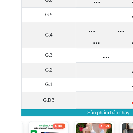
...
G.6
G.5
...
...
G.4
...
...
G.3
G.2
G.1
G.ĐB
Sản phẩm bán chạy
🔥 HOT
🔥 HOT
🔥 HOT