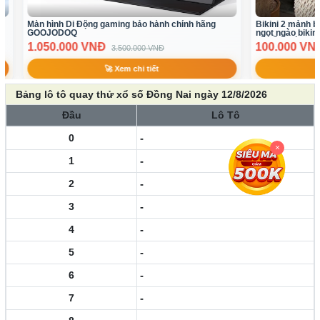
Màn hình Di Động gaming bảo hành chính hãng
Bikini 2 mảnh bi
GOOJODOQ
ngọt ngào bikin
có sẵn sl ít)
1.050.000 VNĐ
100.000 VN
3.500.000 VNĐ
🚀 Xem chi tiết
Bảng lô tô quay thử xổ số Đồng Nai ngày 12/8/2026
Đầu
Lô Tô
0
-
×
1
-
2
-
3
-
4
-
5
-
6
-
7
-