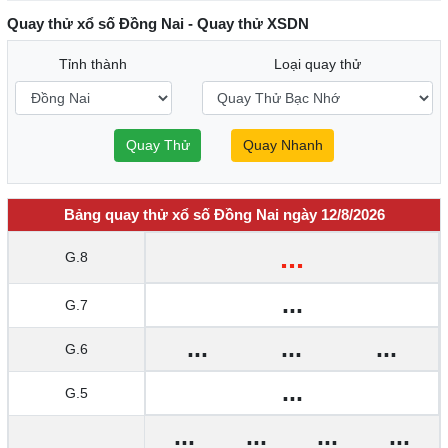
Quay thử xổ số Đồng Nai - Quay thử XSDN
Tỉnh thành
Loại quay thử
Quay Thử
Quay Nhanh
Bảng quay thử xổ số Đồng Nai ngày 12/8/2026
...
G.8
...
G.7
...
...
...
G.6
...
G.5
...
...
...
...