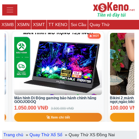
XSMB
XSMN
XSMT
TT KENO
Soi Cầu
Quay Thử
HOT
🔥 HOT
Màn hình Di Động gaming bảo hành chính hãng
Bikini 2 mảnh bik
GOOJODOQ
ngọt ngào bikini
có sẵn sl ít)
1.050.000 VNĐ
100.000 VN
3.500.000 VNĐ
🚀 Xem chi tiết
Trang chủ
»
Quay Thử Xổ Số
»
Quay Thử XS Đồng Nai