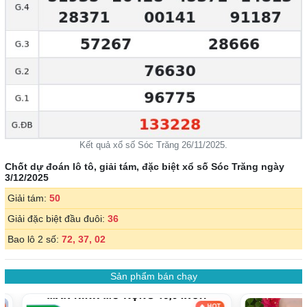
Kết quả xổ số Sóc Trăng 26/11/2025.
Chốt dự đoán lô tô, giải tám, đặc biệt xổ số Sóc Trăng ngày
3/12/2025
Giải tám:
50
Giải đặc biệt đầu đuôi:
36
Bao lô 2 số:
72, 37, 02
Sản phẩm bán chạy
OT
🔥 HOT