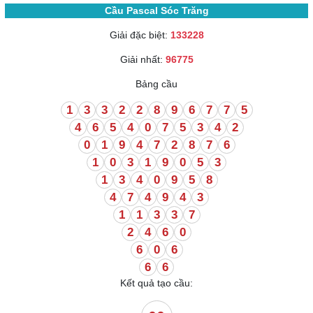
Cầu Pascal Sóc Trăng
Giải đặc biệt:
133228
Giải nhất:
96775
Bảng cầu
1
3
3
2
2
8
9
6
7
7
5
4
6
5
4
0
7
5
3
4
2
0
1
9
4
7
2
8
7
6
1
0
3
1
9
0
5
3
1
3
4
0
9
5
8
4
7
4
9
4
3
1
1
3
3
7
2
4
6
0
6
0
6
6
6
Kết quả tạo cầu: