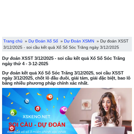
Trang chủ
»
Dự Đoán Xổ Số
»
Dự Đoán XSMN
»
Dự đoán XSST
3/12/2025 - soi cầu kết quả Xổ Số Sóc Trăng ngày 3/12/2025
Dự đoán XSST 3/12/2025 - soi cầu kết quả Xổ Số Sóc Trăng
ngày thứ 4 - 3-12-2025
Dự đoán kết quả Xổ Số Sóc Trăng 3/12/2025, soi cầu XSST
ngày 3/12/2025, chốt lô đầu đuôi, giải tám, giải đặc biệt, bao lô
bằng nhiều phương pháp chính xác nhất.