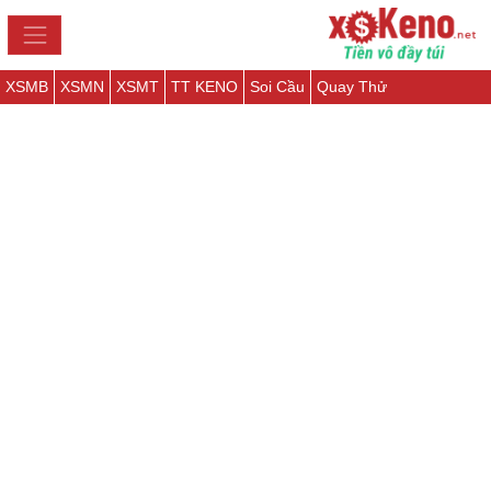
XSMB
XSMN
XSMT
TT KENO
Soi Cầu
Quay Thử