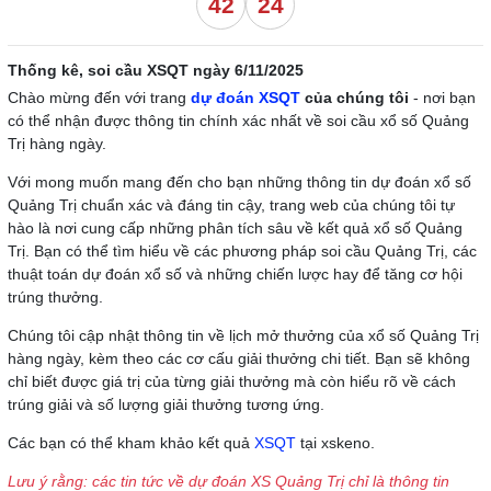
42
24
Thống kê, soi cầu XSQT ngày 6/11/2025
Chào mừng đến với trang
dự đoán XSQT
của chúng tôi
- nơi bạn
có thể nhận được thông tin chính xác nhất về soi cầu xổ số Quảng
Trị hàng ngày.
Với mong muốn mang đến cho bạn những thông tin dự đoán xổ số
Quảng Trị chuẩn xác và đáng tin cậy, trang web của chúng tôi tự
hào là nơi cung cấp những phân tích sâu về kết quả xổ số Quảng
Trị. Bạn có thể tìm hiểu về các phương pháp soi cầu Quảng Trị, các
thuật toán dự đoán xổ số và những chiến lược hay để tăng cơ hội
trúng thưởng.
Chúng tôi cập nhật thông tin về lịch mở thưởng của xổ số Quảng Trị
hàng ngày, kèm theo các cơ cấu giải thưởng chi tiết. Bạn sẽ không
chỉ biết được giá trị của từng giải thưởng mà còn hiểu rõ về cách
trúng giải và số lượng giải thưởng tương ứng.
Các bạn có thể kham khảo kết quả
XSQT
tại xskeno.
Lưu ý rằng: các tin tức về dự đoán XS Quảng Trị chỉ là thông tin