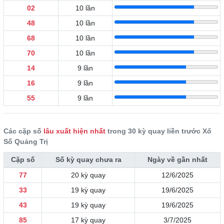
02
10 lần
48
10 lần
68
10 lần
70
10 lần
14
9 lần
16
9 lần
55
9 lần
Các cặp số
lâu xuất hiện nhất
trong 30 kỳ quay liền trước Xổ
Số Quảng Trị
Cặp số
Số kỳ quay chưa ra
Ngày về gần nhất
77
20 kỳ quay
12/6/2025
33
19 kỳ quay
19/6/2025
43
19 kỳ quay
19/6/2025
85
17 kỳ quay
3/7/2025