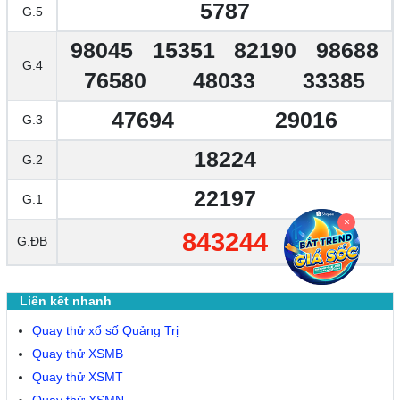
5787
G.5
98045
15351
82190
98688
G.4
76580
48033
33385
47694
29016
G.3
18224
G.2
22197
G.1
×
843244
G.ĐB
Liên kết nhanh
Quay thử xổ số Quảng Trị
Quay thử XSMB
Quay thử XSMT