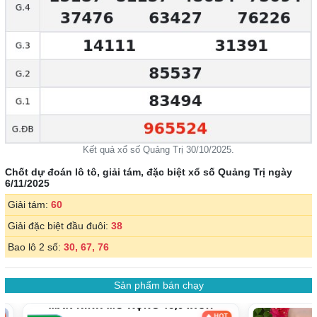
Kết quả xổ số Quảng Trị 30/10/2025.
Chốt dự đoán lô tô, giải tám, đặc biệt xổ số Quảng Trị ngày
6/11/2025
Giải tám:
60
Giải đặc biệt đầu đuôi:
38
Bao lô 2 số:
30, 67, 76
Sản phẩm bán chạy
OT
🔥 HOT