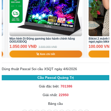
Bikini 2 mảnh bikini áo yếm bikini váy set đi biển
Chân váy ngắn
ngọt ngào bikini sang chảnh bikini trắng hàng Qc(
64.900 VN
có sẵn sl ít)
100.000 VNĐ
300.000 VNĐ
🚀 Xem chi tiết
Dùng thuật Pascal Soi cầu XSQT ngày 4/6/2026
Cầu Pascal Quảng Trị
Giải đặc biệt:
701386
Giải nhất:
22950
Bảng cầu