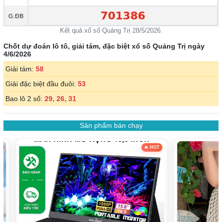
Kết quả xổ số Quảng Trị 28/5/2026.
Chốt dự đoán lô tô, giải tám, đặc biệt xổ số Quảng Trị ngày
4/6/2026
Giải tám:
58
Giải đặc biệt đầu đuôi:
53
Bao lô 2 số:
29, 26, 31
Sản phẩm bán chạy
OT
🔥 HOT