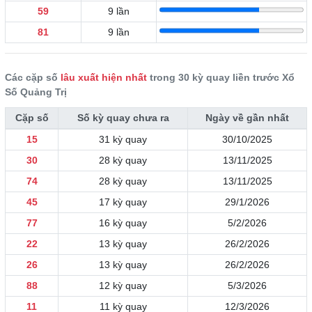
59
9 lần
81
9 lần
Các cặp số
lâu xuất hiện nhất
trong 30 kỳ quay liền trước Xổ
Số Quảng Trị
Cặp số
Số kỳ quay chưa ra
Ngày về gần nhất
15
31 kỳ quay
30/10/2025
30
28 kỳ quay
13/11/2025
74
28 kỳ quay
13/11/2025
45
17 kỳ quay
29/1/2026
77
16 kỳ quay
5/2/2026
22
13 kỳ quay
26/2/2026
26
13 kỳ quay
26/2/2026
88
12 kỳ quay
5/3/2026
11
11 kỳ quay
12/3/2026