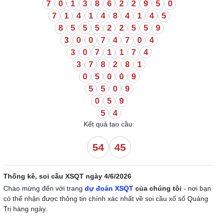
7
0
1
3
8
6
2
2
9
5
0
7
1
4
1
4
8
4
1
4
5
8
5
5
5
2
2
5
5
9
3
0
0
7
4
7
0
4
3
0
7
1
1
7
4
3
7
8
2
8
1
0
5
0
0
9
5
5
0
9
0
5
9
5
4
Kết quả tạo cầu:
54
45
Thống kê, soi cầu XSQT ngày 4/6/2026
Chào mừng đến với trang
dự đoán XSQT
của chúng tôi
- nơi bạn
có thể nhận được thông tin chính xác nhất về soi cầu xổ số Quảng
Trị hàng ngày.