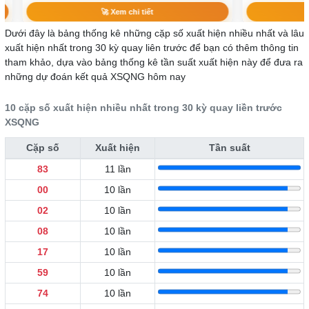
🚀 Xem chi tiết
Dưới đây là bảng thống kê những cặp số xuất hiện nhiều nhất và lâu
xuất hiện nhất trong 30 kỳ quay liên trước để bạn có thêm thông tin
tham khảo, dựa vào bảng thống kê tần suất xuất hiện này để đưa ra
những dự đoán kết quả XSQNG hôm nay
10 cặp số xuất hiện nhiều nhất trong 30 kỳ quay liền trước
XSQNG
Cặp số
Xuất hiện
Tần suất
83
11 lần
00
10 lần
02
10 lần
08
10 lần
17
10 lần
59
10 lần
74
10 lần