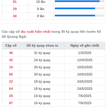
81
10 lần
29
9 lần
40
9 lần
Các cặp số
lâu xuất hiện nhất
trong 30 kỳ quay liền trước Xổ
Số Quảng Ngãi
Cặp số
Số kỳ quay chưa ra
Ngày về gần nhất
46
31 kỳ quay
1/3/2025
42
24 kỳ quay
12/4/2025
16
20 kỳ quay
10/5/2025
65
20 kỳ quay
10/5/2025
22
18 kỳ quay
24/5/2025
64
18 kỳ quay
24/5/2025
30
16 kỳ quay
7/6/2025
87
16 kỳ quay
7/6/2025