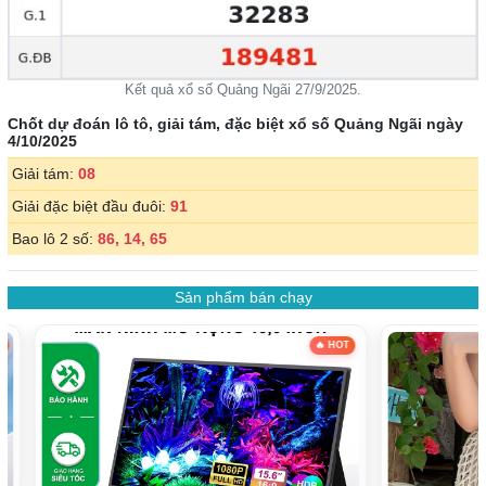
Kết quả xổ số Quảng Ngãi 27/9/2025.
Chốt dự đoán lô tô, giải tám, đặc biệt xổ số Quảng Ngãi ngày
4/10/2025
Giải tám:
08
Giải đặc biệt đầu đuôi:
91
Bao lô 2 số:
86, 14, 65
Sản phẩm bán chạy
OT
🔥 HOT