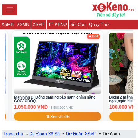
XSMB
XSMN
XSMT
TT KENO
Soi Cầu
Quay Thử
HOT
🔥 HOT
g
Bikini 2 mảnh bikini áo yếm bikini váy set đi biển
Chân váy ngắn
ngọt ngào bikini sang chảnh bikini trắng hàng Qc(
64.900 VNĐ
có sẵn sl ít)
100.000 VNĐ
300.000 VNĐ
🚀 Xem chi tiết
Trang chủ
»
Dự Đoán Xổ Số
»
Dự Đoán XSMT
»
Dự đoán