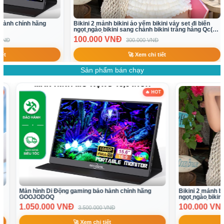
Bikini 2 mảnh bikini áo yếm bikini váy set đi biển
Chân váy ngắn
ngọt ngào bikini sang chảnh bikini trắng hàng Qc(
64.900 VN
có sẵn sl ít)
100.000 VNĐ
300.000 VNĐ
🚀 Xem chi tiết
Sản phẩm bán chạy
OT
🔥 HOT
Bikini 2 mảnh bikini áo yếm bikini váy set đi biển
Chân váy ngắn
ngọt ngào bikini sang chảnh bikini trắng hàng Qc(
64.900 VN
có sẵn sl ít)
100.000 VNĐ
300.000 VNĐ
🚀 Xem chi tiết