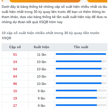
Dưới đây là bảng thống kê những cặp số xuất hiện nhiều nhất và lâu
xuất hiện nhất trong 30 kỳ quay liên trước để bạn có thêm thông tin
tham khảo, dựa vào bảng thống kê tần suất xuất hiện này để đưa ra
những dự đoán kết quả XSQB hôm nay
10 cặp số xuất hiện nhiều nhất trong 30 kỳ quay liền trước
XSQB
Cặp số
Xuất hiện
Tần suất
51
11 lần
24
10 lần
54
10 lần
84
10 lần
96
10 lần
15
9 lần
19
9 lần
27
9 lần