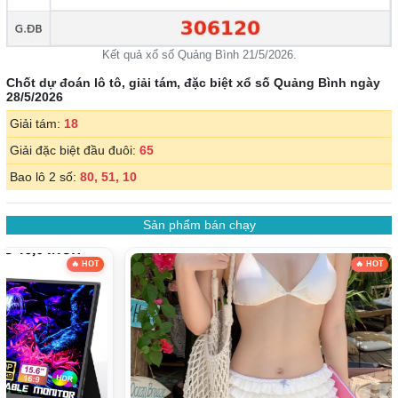
Kết quả xổ số Quảng Bình 21/5/2026.
Chốt dự đoán lô tô, giải tám, đặc biệt xổ số Quảng Bình ngày
28/5/2026
Giải tám:
18
Giải đặc biệt đầu đuôi:
65
Bao lô 2 số:
80, 51, 10
Sản phẩm bán chạy
OT
🔥 HOT