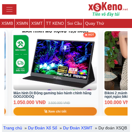
XSMB
XSMN
XSMT
TT KENO
Soi Cầu
Quay Thử
HOT
🔥 HOT
g
Bikini 2 mảnh bikini áo yếm bikini váy set đi biển
Chân váy ngắn
ngọt ngào bikini sang chảnh bikini trắng hàng Qc(
64.900 VNĐ
có sẵn sl ít)
100.000 VNĐ
300.000 VNĐ
🚀 Xem chi tiết
Trang chủ
»
Dự Đoán Xổ Số
»
Dự Đoán XSMT
»
Dự đoán XSQB