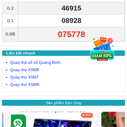
46915
G.2
08928
G.1
075778
G.ĐB
×
Liên kết nhanh
Quay thử xổ số Quảng Bình
Quay thử XSMB
Quay thử XSMT
Quay thử XSMN
Sản phẩm bán chạy
OT
🔥 HOT