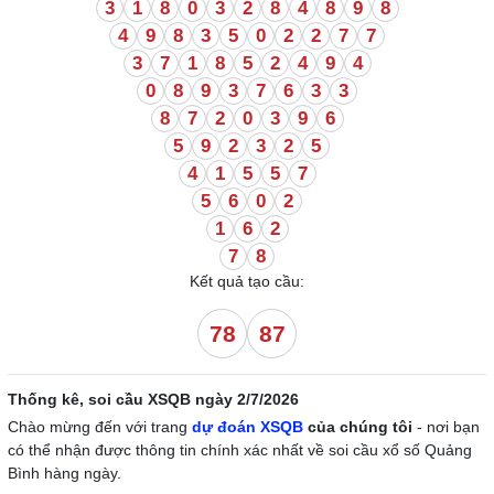
3
1
8
0
3
2
8
4
8
9
8
4
9
8
3
5
0
2
2
7
7
3
7
1
8
5
2
4
9
4
0
8
9
3
7
6
3
3
8
7
2
0
3
9
6
5
9
2
3
2
5
4
1
5
5
7
5
6
0
2
1
6
2
7
8
Kết quả tạo cầu:
78
87
Thống kê, soi cầu XSQB ngày 2/7/2026
Chào mừng đến với trang
dự đoán XSQB
của chúng tôi
- nơi bạn
có thể nhận được thông tin chính xác nhất về soi cầu xổ số Quảng
Bình hàng ngày.