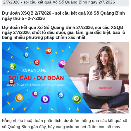
2/7/2026 - soi cầu kết quả Xổ Số Quảng Bình ngày 2/7/2026
Dự đoán XSQB 2/7/2026 - soi cầu kết quả Xổ Số Quảng Bình
ngày thứ 5 - 2-7-2026
Dự đoán kết quả Xổ Số Quảng Bình 2/7/2026, soi cầu XSQB
ngày 2/7/2026, chốt lô đầu đuôi, giải tám, giải đặc biệt, bao lô
bằng nhiều phương pháp chính xác nhất.
Bằng nhiều thuật toán phân tích, dự đoán thông qua các kết quả xổ
số Quảng Bình gần đây, hãy cùng xskeno.net đi tìm con số may