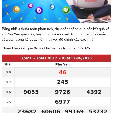
Bằng nhiều thuật toán phân tích, dự đoán thông qua các kết quả xổ
số Phú Yên gần đây, hãy cùng xskeno.net đi tìm con số may mắn
của bạn trong kỳ quay hôm nay với độ chính xác cao nhất.
Tham khảo kết quả Xổ số Phú Yên kỳ trước: 29/6/2026