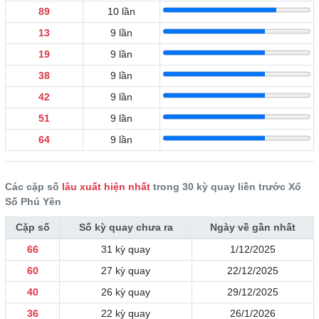
89
10 lần
13
9 lần
19
9 lần
38
9 lần
42
9 lần
51
9 lần
64
9 lần
Các cặp số
lâu xuất hiện nhất
trong 30 kỳ quay liền trước Xổ
Số Phú Yên
Cặp số
Số kỳ quay chưa ra
Ngày về gần nhất
66
31 kỳ quay
1/12/2025
60
27 kỳ quay
22/12/2025
40
26 kỳ quay
29/12/2025
36
22 kỳ quay
26/1/2026