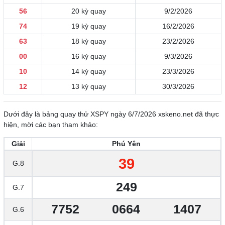
56
20 kỳ quay
9/2/2026
74
19 kỳ quay
16/2/2026
63
18 kỳ quay
23/2/2026
00
16 kỳ quay
9/3/2026
10
14 kỳ quay
23/3/2026
12
13 kỳ quay
30/3/2026
Dưới đây là bảng quay thử XSPY ngày 6/7/2026 xskeno.net đã thực
hiện, mời các bạn tham khảo:
Giải
Phú Yên
39
G.8
249
G.7
7752
0664
1407
G.6