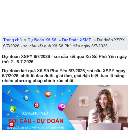
Trang chủ
»
Dự Đoán Xổ Số
»
Dự Đoán XSMT
»
Dự đoán XSPY
6/7/2026 - soi cầu kết quả Xổ Số Phú Yên ngày 6/7/2026
Dự đoán XSPY 6/7/2026 - soi cầu kết quả Xổ Số Phú Yên ngày
thứ 2 - 6-7-2026
Dự đoán kết quả Xổ Số Phú Yên 6/7/2026, soi cầu XSPY ngày
6/7/2026, chốt lô đầu đuôi, giải tám, giải đặc biệt, bao lô bằng
nhiều phương pháp chính xác nhất.