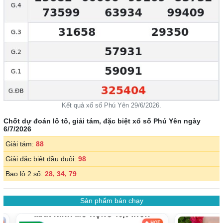
Kết quả xổ số Phú Yên 29/6/2026.
Chốt dự đoán lô tô, giải tám, đặc biệt xổ số Phú Yên ngày
6/7/2026
Giải tám:
88
Giải đặc biệt đầu đuôi:
98
Bao lô 2 số:
28, 34, 79
Sản phẩm bán chạy
OT
🔥 HOT