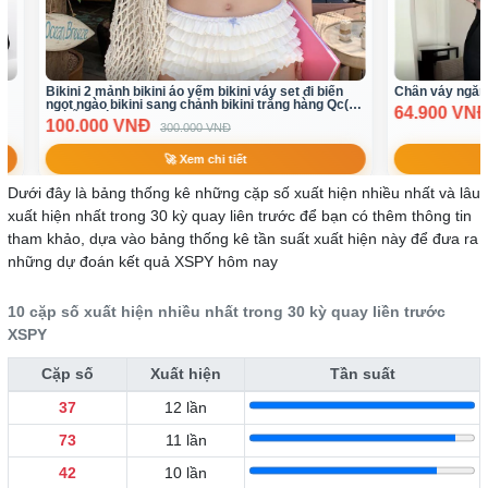
Bikini 2 mảnh bikini áo yếm bikini váy set đi biển
Chân váy ngắn
ngọt ngào bikini sang chảnh bikini trắng hàng Qc(
64.900 VN
có sẵn sl ít)
100.000 VNĐ
300.000 VNĐ
🚀 Xem chi tiết
Dưới đây là bảng thống kê những cặp số xuất hiện nhiều nhất và lâu
xuất hiện nhất trong 30 kỳ quay liên trước để bạn có thêm thông tin
tham khảo, dựa vào bảng thống kê tần suất xuất hiện này để đưa ra
những dự đoán kết quả XSPY hôm nay
10 cặp số xuất hiện nhiều nhất trong 30 kỳ quay liền trước
XSPY
Cặp số
Xuất hiện
Tần suất
37
12 lần
73
11 lần
42
10 lần