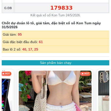
Kết quả xổ số Kon Tum 24/5/2026.
Chốt dự đoán lô tô, giải tám, đặc biệt xổ số Kon Tum ngày
31/5/2026
Giải tám:
95
Giải đặc biệt đầu đuôi:
61
Bao lô 2 số:
40, 17, 25
Sản phẩm bán chạy
OT
🔥 HOT