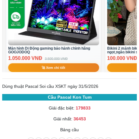
Bikini 2 mảnh bikini áo yếm bikini váy set đi biển
Chân váy ngắn
ngọt ngào bikini sang chảnh bikini trắng hàng Qc(
64.900 VN
có sẵn sl ít)
100.000 VNĐ
300.000 VNĐ
🚀 Xem chi tiết
Dùng thuật Pascal Soi cầu XSKT ngày 31/5/2026
Cầu Pascal Kon Tum
Giải đặc biệt:
179833
Giải nhất:
36453
Bảng cầu