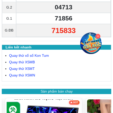
04713
G.2
71856
G.1
715833
G.ĐB
×
Liên kết nhanh
Quay thử xổ số Kon Tum
Quay thử XSMB
Quay thử XSMT
Quay thử XSMN
Sản phẩm bán chạy
OT
🔥 HOT