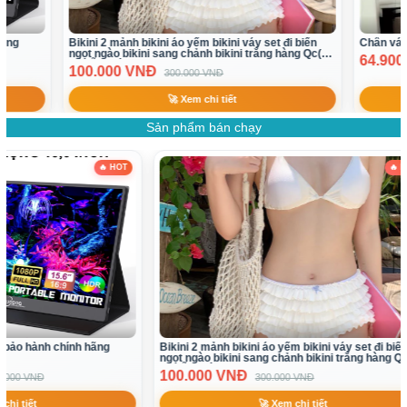
Bikini 2 mảnh bikini áo yếm bikini váy set đi biển
Chân váy ngắn
ngọt ngào bikini sang chảnh bikini trắng hàng Qc(
64.900 VN
có sẵn sl ít)
100.000 VNĐ
300.000 VNĐ
🚀 Xem chi tiết
Sản phẩm bán chạy
OT
🔥 HOT
Bikini 2 mảnh bikini áo yếm bikini váy set đi biển
Chân váy ngắn
ngọt ngào bikini sang chảnh bikini trắng hàng Qc(
64.900 VN
có sẵn sl ít)
100.000 VNĐ
300.000 VNĐ
🚀 Xem chi tiết