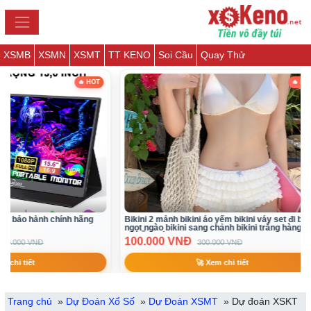
XSMB
XSMN
XSMT
TT KENO
Soi Cầu
Quay Thử
HOT
🔥 HOT
g
Bikini 2 mảnh bikini áo yếm bikini váy set đi biển
Chân váy ngắn
ngọt ngào bikini sang chảnh bikini trắng hàng Qc(
64.900 VNĐ
có sẵn sl ít)
100.000 VNĐ
300.000 VNĐ
🚀 Xem chi tiết
Trang chủ
»
Dự Đoán Xổ Số
»
Dự Đoán XSMT
»
Dự đoán XSKT