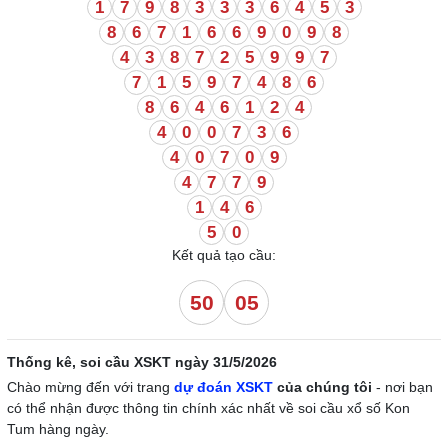
1
7
9
8
3
3
3
6
4
5
3
8
6
7
1
6
6
9
0
9
8
4
3
8
7
2
5
9
9
7
7
1
5
9
7
4
8
6
8
6
4
6
1
2
4
4
0
0
7
3
6
4
0
7
0
9
4
7
7
9
1
4
6
5
0
Kết quả tạo cầu:
50
05
Thống kê, soi cầu XSKT ngày 31/5/2026
Chào mừng đến với trang
dự đoán XSKT
của chúng tôi
- nơi bạn
có thể nhận được thông tin chính xác nhất về soi cầu xổ số Kon
Tum hàng ngày.