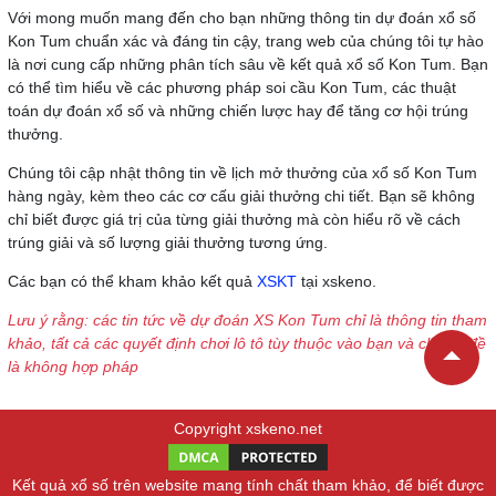
Với mong muốn mang đến cho bạn những thông tin dự đoán xổ số
Kon Tum chuẩn xác và đáng tin cậy, trang web của chúng tôi tự hào
là nơi cung cấp những phân tích sâu về kết quả xổ số Kon Tum. Bạn
có thể tìm hiểu về các phương pháp soi cầu Kon Tum, các thuật
toán dự đoán xổ số và những chiến lược hay để tăng cơ hội trúng
thưởng.
Chúng tôi cập nhật thông tin về lịch mở thưởng của xổ số Kon Tum
hàng ngày, kèm theo các cơ cấu giải thưởng chi tiết. Bạn sẽ không
chỉ biết được giá trị của từng giải thưởng mà còn hiểu rõ về cách
trúng giải và số lượng giải thưởng tương ứng.
Các bạn có thể kham khảo kết quả
XSKT
tại xskeno.
Lưu ý rằng: các tin tức về dự đoán XS Kon Tum chỉ là thông tin tham
khảo, tất cả các quyết định chơi lô tô tùy thuộc vào bạn và chơi lô đề
là không hợp pháp
Copyright xskeno.net
Kết quả xổ số trên website mang tính chất tham khảo, để biết được