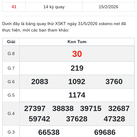
41
14 kỳ quay
15/2/2026
Dưới đây là bảng quay thử XSKT ngày 31/5/2026 xskeno.net đã
thực hiện, mời các bạn tham khảo:
Giải
Kon Tum
30
G.8
219
G.7
2083
1092
3760
G.6
1174
G.5
27397
38838
39715
32687
G.4
59742
37628
47328
66538
69686
G.3