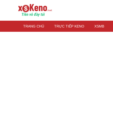
TRANG CHỦ
TRỰC TIẾP KENO
XSMB