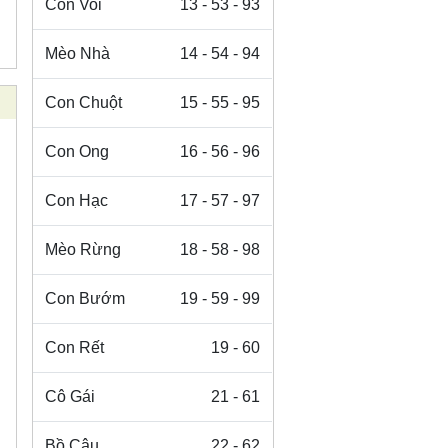
Con Voi
13 - 53 - 93
Mèo Nhà
14 - 54 - 94
Con Chuột
15 - 55 - 95
Con Ong
16 - 56 - 96
Con Hạc
17 - 57 - 97
Mèo Rừng
18 - 58 - 98
Con Bướm
19 - 59 - 99
Con Rết
19 - 60
Cô Gái
21 - 61
Bồ Câu
22 - 62