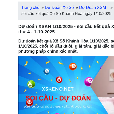
Trang chủ
»
Dự Đoán Xổ Số
»
Dự Đoán XSMT
»
soi cầu kết quả Xổ Số Khánh Hòa ngày 1/10/2025
Dự đoán XSKH 1/10/2025 - soi cầu kết quả
thứ 4 - 1-10-2025
Dự đoán kết quả Xổ Số Khánh Hòa 1/10/2025, 
1/10/2025, chốt lô đầu đuôi, giải tám, giải đặc 
phương pháp chính xác nhất.