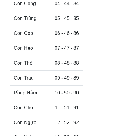
Con Công
04 - 44 - 84
Con Trùng
05 - 45 - 85
Con Cọp
06 - 46 - 86
Con Heo
07 - 47 - 87
Con Thỏ
08 - 48 - 88
Con Trâu
09 - 49 - 89
Rồng Nằm
10 - 50 - 90
Con Chó
11 - 51 - 91
Con Ngựa
12 - 52 - 92