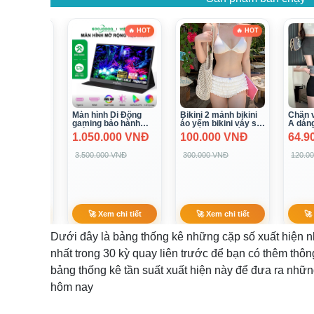
🔥 HOT
🔥 HOT
🔥 HOT
 Di Động
Bikini 2 mảnh bikini
Chân váy ngắn chữ
BQuạt
bảo hành
áo yếm bikini váy set
A dáng ôm
GOOJO
ng
đi biển ngọt ngào
độ gió
000 VNĐ
100.000 VNĐ
64.900 VNĐ
196.
DOQ
bikini sang chảnh
bikini trắng hàng Qc(
0 VNĐ
300.000 VNĐ
120.000 VNĐ
758.0
có sẵn sl ít)
m chi tiết
🚀 Xem chi tiết
🚀 Xem chi tiết
🚀
Dưới đây là bảng thống kê những cặp số xuất hiện nh
nhất trong 30 kỳ quay liên trước để bạn có thêm thôn
bảng thống kê tần suất xuất hiện này để đưa ra nh
hôm nay