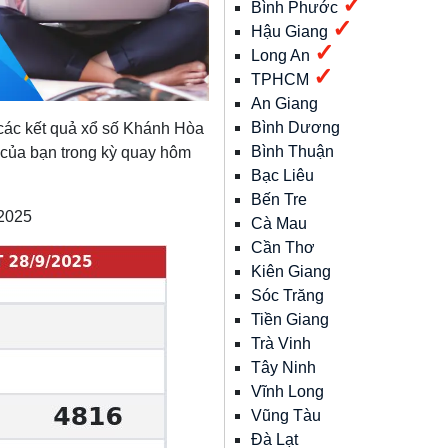
✓
Bình Phước
✓
Hậu Giang
✓
Long An
✓
TPHCM
An Giang
Bình Dương
 các kết quả xổ số Khánh Hòa
Bình Thuận
 của bạn trong kỳ quay hôm
Bạc Liêu
Bến Tre
/2025
Cà Mau
Cần Thơ
Kiên Giang
Sóc Trăng
Tiền Giang
Trà Vinh
Tây Ninh
Vĩnh Long
Vũng Tàu
Đà Lạt