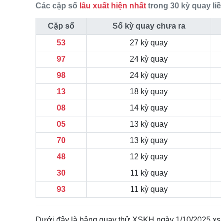
Các cặp số
lâu xuất hiện nhất
trong 30 kỳ quay l
Cặp số
Số kỳ quay chưa ra
53
27 kỳ quay
97
24 kỳ quay
98
24 kỳ quay
13
18 kỳ quay
08
14 kỳ quay
05
13 kỳ quay
70
13 kỳ quay
48
12 kỳ quay
30
11 kỳ quay
93
11 kỳ quay
Dưới đây là bảng quay thử XSKH ngày 1/10/2025 xsk