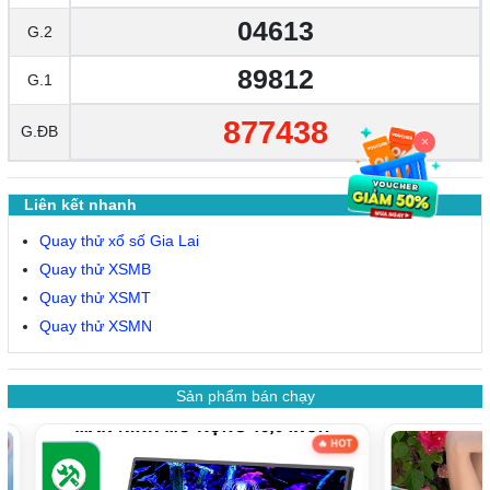
04613
G.2
89812
G.1
877438
G.ĐB
×
Liên kết nhanh
Quay thử xổ số Gia Lai
Quay thử XSMB
Quay thử XSMT
Quay thử XSMN
Sản phẩm bán chạy
OT
🔥 HOT