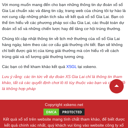
Với mong muốn mang đến cho bạn những thông tin dự đoán xổ số
Gia Lai chuẩn xác và đáng tin cậy, trang web của chúng tôi tự hào là
nơi cung cấp những phân tích sâu về kết quả xổ số Gia Lai. Bạn có
thể tìm hiểu về các phương pháp soi cầu Gia Lai, các thuật toán dự
đoán xổ số và những chiến lược hay để tăng cơ hội trúng thưởng.
Chúng tôi cập nhật thông tin về lịch mở thưởng của xổ số Gia Lai
hàng ngày, kèm theo các cơ cấu giải thưởng chi tiết. Bạn sẽ không
chỉ biết được giá trị của từng giải thưởng mà còn hiểu rõ về cách
trúng giải và số lượng giải thưởng tương ứng.
Các bạn có thể kham khảo kết quả
XSGL
tại xskeno.
Lưu ý rằng: các tin tức về dự đoán XS Gia Lai chỉ là thông tin tham
khảo, tất cả các quyết định chơi lô tô tùy thuộc vào bạn và chơi lô đề
là không hợp pháp
Copyright xskeno.net
Kết quả xổ số trên website mang tính chất tham khảo, để biết được
kết quả chính xác nhất, quý khách vui lòng vào website công ty xổ