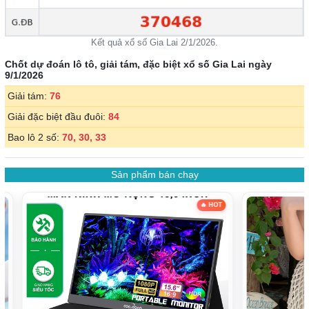
Kết quả xổ số Gia Lai 2/1/2026.
Chốt dự đoán lô tô, giải tám, đặc biệt xổ số Gia Lai ngày
9/1/2026
Giải tám:
76
Giải đặc biệt đầu đuôi:
84
Bao lô 2 số:
70, 30, 33
Sản phẩm bán chạy
OT
🔥 HOT