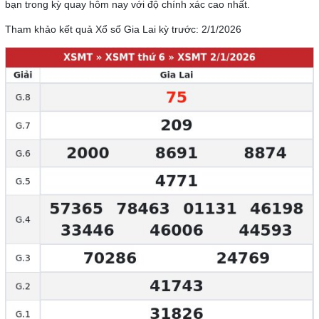
bạn trong kỳ quay hôm nay với độ chính xác cao nhất.
Tham khảo kết quả Xổ số Gia Lai kỳ trước: 2/1/2026