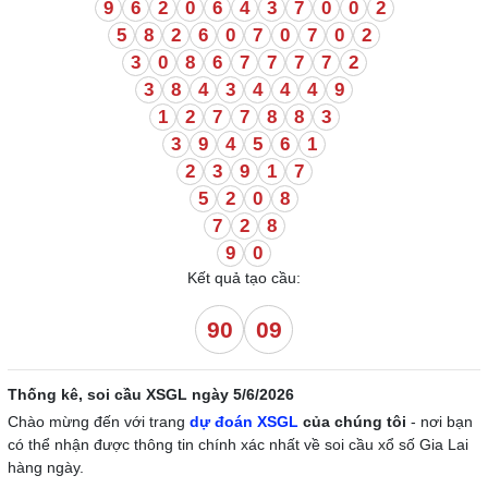
9
6
2
0
6
4
3
7
0
0
2
5
8
2
6
0
7
0
7
0
2
3
0
8
6
7
7
7
7
2
3
8
4
3
4
4
4
9
1
2
7
7
8
8
3
3
9
4
5
6
1
2
3
9
1
7
5
2
0
8
7
2
8
9
0
Kết quả tạo cầu:
90
09
Thống kê, soi cầu XSGL ngày 5/6/2026
Chào mừng đến với trang
dự đoán XSGL
của chúng tôi
- nơi bạn
có thể nhận được thông tin chính xác nhất về soi cầu xổ số Gia Lai
hàng ngày.