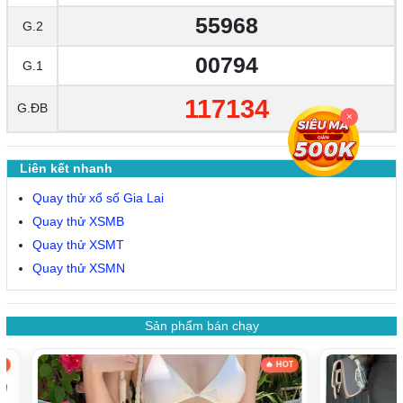
55968
G.2
00794
G.1
117134
G.ĐB
×
Liên kết nhanh
Quay thử xổ số Gia Lai
Quay thử XSMB
Quay thử XSMT
Quay thử XSMN
Sản phẩm bán chạy
OT
🔥 HOT