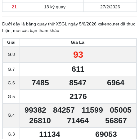
21
13 kỳ quay
27/2/2026
Dưới đây là bảng quay thử XSGL ngày 5/6/2026 xskeno.net đã thực
hiện, mời các bạn tham khảo:
Giải
Gia Lai
93
G.8
611
G.7
7485
8547
6964
G.6
2176
G.5
99382
84257
11599
05005
G.4
26810
71464
56867
11134
69053
G.3