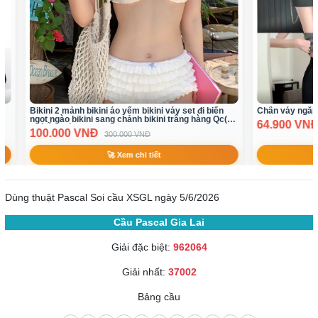
Bikini 2 mảnh bikini áo yếm bikini váy set đi biển
Chân váy ngắn
ngọt ngào bikini sang chảnh bikini trắng hàng Qc(
64.900 VN
có sẵn sl ít)
100.000 VNĐ
300.000 VNĐ
🚀 Xem chi tiết
Dùng thuật Pascal Soi cầu XSGL ngày 5/6/2026
Cầu Pascal Gia Lai
Giải đặc biệt:
962064
Giải nhất:
37002
Bảng cầu