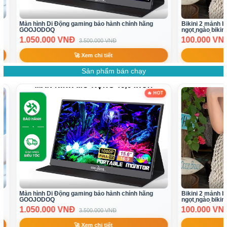
Bikini 2 mảnh bikini áo yếm bikini váy set đi biển
Chân váy ngắn
ngọt ngào bikini sang chảnh bikini trắng hàng Qc(
64.900 VN
có sẵn sl ít)
100.000 VNĐ
300.000 VNĐ
🚀 Xem chi tiết
Sản phẩm bán chạy
OT
🔥 HOT
Bikini 2 mảnh bikini áo yếm bikini váy set đi biển
Chân váy ngắn
ngọt ngào bikini sang chảnh bikini trắng hàng Qc(
64.900 VN
có sẵn sl ít)
100.000 VNĐ
300.000 VNĐ
🚀 Xem chi tiết