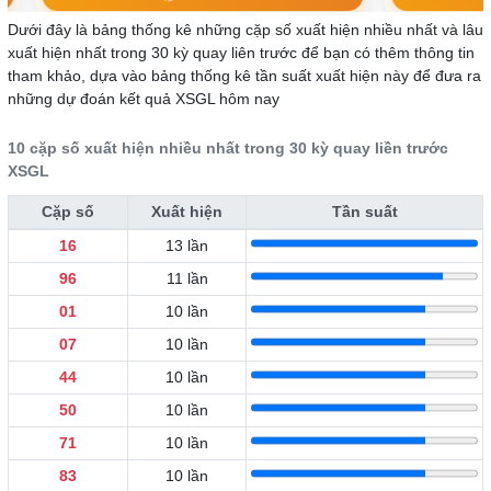
Dưới đây là bảng thống kê những cặp số xuất hiện nhiều nhất và lâu
xuất hiện nhất trong 30 kỳ quay liên trước để bạn có thêm thông tin
tham khảo, dựa vào bảng thống kê tần suất xuất hiện này để đưa ra
những dự đoán kết quả XSGL hôm nay
10 cặp số xuất hiện nhiều nhất trong 30 kỳ quay liền trước
XSGL
Cặp số
Xuất hiện
Tần suất
16
13 lần
96
11 lần
01
10 lần
07
10 lần
44
10 lần
50
10 lần
71
10 lần
83
10 lần