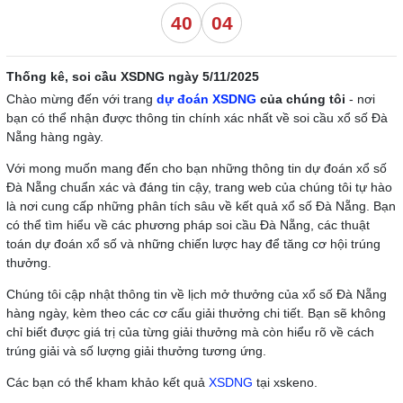
40
04
Thống kê, soi cầu XSDNG ngày 5/11/2025
Chào mừng đến với trang
dự đoán XSDNG
của chúng tôi
- nơi
bạn có thể nhận được thông tin chính xác nhất về soi cầu xổ số Đà
Nẵng hàng ngày.
Với mong muốn mang đến cho bạn những thông tin dự đoán xổ số
Đà Nẵng chuẩn xác và đáng tin cậy, trang web của chúng tôi tự hào
là nơi cung cấp những phân tích sâu về kết quả xổ số Đà Nẵng. Bạn
có thể tìm hiểu về các phương pháp soi cầu Đà Nẵng, các thuật
toán dự đoán xổ số và những chiến lược hay để tăng cơ hội trúng
thưởng.
Chúng tôi cập nhật thông tin về lịch mở thưởng của xổ số Đà Nẵng
hàng ngày, kèm theo các cơ cấu giải thưởng chi tiết. Bạn sẽ không
chỉ biết được giá trị của từng giải thưởng mà còn hiểu rõ về cách
trúng giải và số lượng giải thưởng tương ứng.
Các bạn có thể kham khảo kết quả
XSDNG
tại xskeno.