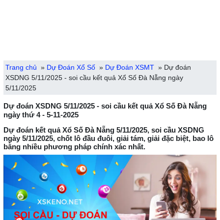
Trang chủ
»
Dự Đoán Xổ Số
»
Dự Đoán XSMT
»
Dự đoán
XSDNG 5/11/2025 - soi cầu kết quả Xổ Số Đà Nẵng ngày
5/11/2025
Dự đoán XSDNG 5/11/2025 - soi cầu kết quả Xổ Số Đà Nẵng
ngày thứ 4 - 5-11-2025
Dự đoán kết quả Xổ Số Đà Nẵng 5/11/2025, soi cầu XSDNG
ngày 5/11/2025, chốt lô đầu đuôi, giải tám, giải đặc biệt, bao lô
bằng nhiều phương pháp chính xác nhất.