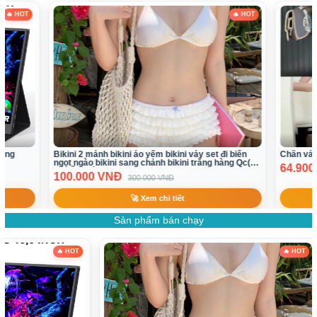
OT
🔥 HOT
Bikini 2 mảnh bikini áo yếm bikini váy set đi biển
Chân váy ngắn
ngọt ngào bikini sang chảnh bikini trắng hàng Qc(
64.900 VN
có sẵn sl ít)
100.000 VNĐ
300.000 VNĐ
🚀 Xem chi tiết
Sản phẩm bán chạy
OT
🔥 HOT