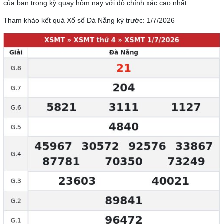
của bạn trong kỳ quay hôm nay với độ chính xác cao nhất.
Tham khảo kết quả Xổ số Đà Nẵng kỳ trước: 1/7/2026