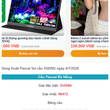
Bikini 2 mảnh bikini áo yếm bikini váy set đi biển
Chân váy ngắn
ngọt ngào bikini sang chảnh bikini trắng hàng Qc(
64.900 VN
có sẵn sl ít)
100.000 VNĐ
300.000 VNĐ
🚀 Xem chi tiết
Dùng thuật Pascal Soi cầu XSDNG ngày 4/7/2026
Cầu Pascal Đà Nẵng
Giải đặc biệt:
310566
Giải nhất:
96472
Bảng cầu