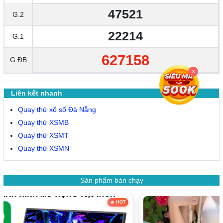
47521
G.2
22214
G.1
627158
G.ĐB
×
Liên kết nhanh
Quay thử xổ số Đà Nẵng
Quay thử XSMB
Quay thử XSMT
Quay thử XSMN
Sản phẩm bán chạy
OT
🔥 HOT