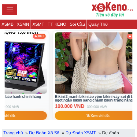
XSMB
XSMN
XSMT
TT KENO
Soi Cầu
Quay Thử
HOT
🔥 HOT
g
Bikini 2 mảnh bikini áo yếm bikini váy set đi biển
Chân váy ngắn
ngọt ngào bikini sang chảnh bikini trắng hàng Qc(
64.900 VNĐ
có sẵn sl ít)
100.000 VNĐ
300.000 VNĐ
🚀 Xem chi tiết
Trang chủ
»
Dự Đoán Xổ Số
»
Dự Đoán XSMT
»
Dự đoán