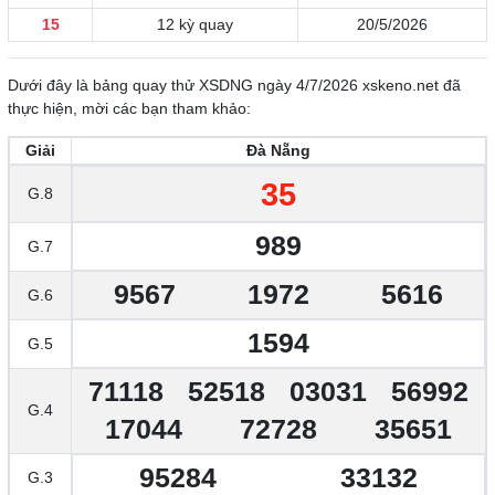
15
12 kỳ quay
20/5/2026
Dưới đây là bảng quay thử XSDNG ngày 4/7/2026 xskeno.net đã
thực hiện, mời các bạn tham khảo:
Giải
Đà Nẵng
35
G.8
989
G.7
9567
1972
5616
G.6
1594
G.5
71118
52518
03031
56992
G.4
17044
72728
35651
95284
33132
G.3