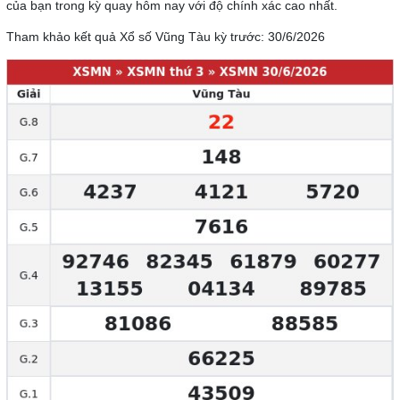
của bạn trong kỳ quay hôm nay với độ chính xác cao nhất.
Tham khảo kết quả Xổ số Vũng Tàu kỳ trước: 30/6/2026