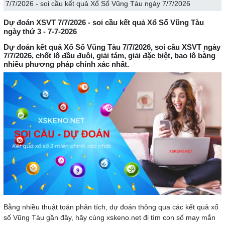
7/7/2026 - soi cầu kết quả Xổ Số Vũng Tàu ngày 7/7/2026
Dự đoán XSVT 7/7/2026 - soi cầu kết quả Xổ Số Vũng Tàu
ngày thứ 3 - 7-7-2026
Dự đoán kết quả Xổ Số Vũng Tàu 7/7/2026, soi cầu XSVT ngày
7/7/2026, chốt lô đầu đuôi, giải tám, giải đặc biệt, bao lô bằng
nhiều phương pháp chính xác nhất.
Bằng nhiều thuật toán phân tích, dự đoán thông qua các kết quả xổ
số Vũng Tàu gần đây, hãy cùng xskeno.net đi tìm con số may mắn