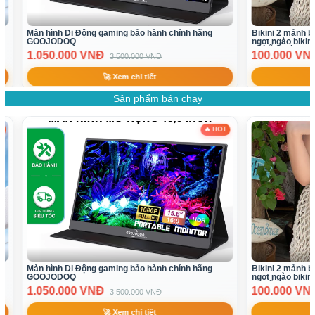
Bikini 2 mảnh bikini áo yếm bikini váy set đi biển
Chân váy ngắn
ngọt ngào bikini sang chảnh bikini trắng hàng Qc(
64.900 VN
có sẵn sl ít)
100.000 VNĐ
300.000 VNĐ
🚀 Xem chi tiết
Sản phẩm bán chạy
OT
🔥 HOT
Bikini 2 mảnh bikini áo yếm bikini váy set đi biển
Chân váy ngắn
ngọt ngào bikini sang chảnh bikini trắng hàng Qc(
64.900 VN
có sẵn sl ít)
100.000 VNĐ
300.000 VNĐ
🚀 Xem chi tiết