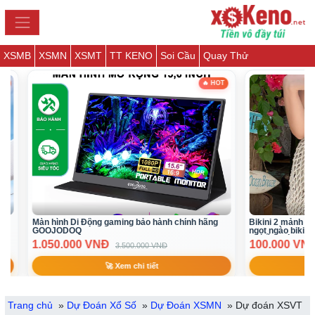
XSMB
XSMN
XSMT
TT KENO
Soi Cầu
Quay Thử
HOT
🔥 HOT
g
Bikini 2 mảnh bikini áo yếm bikini váy set đi biển
Chân váy ngắn
ngọt ngào bikini sang chảnh bikini trắng hàng Qc(
64.900 VNĐ
có sẵn sl ít)
100.000 VNĐ
300.000 VNĐ
🚀 Xem chi tiết
Trang chủ
»
Dự Đoán Xổ Số
»
Dự Đoán XSMN
»
Dự đoán XSVT