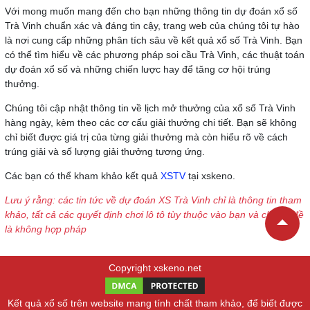
Với mong muốn mang đến cho bạn những thông tin dự đoán xổ số
Trà Vinh chuẩn xác và đáng tin cậy, trang web của chúng tôi tự hào
là nơi cung cấp những phân tích sâu về kết quả xổ số Trà Vinh. Bạn
có thể tìm hiểu về các phương pháp soi cầu Trà Vinh, các thuật toán
dự đoán xổ số và những chiến lược hay để tăng cơ hội trúng
thưởng.
Chúng tôi cập nhật thông tin về lịch mở thưởng của xổ số Trà Vinh
hàng ngày, kèm theo các cơ cấu giải thưởng chi tiết. Bạn sẽ không
chỉ biết được giá trị của từng giải thưởng mà còn hiểu rõ về cách
trúng giải và số lượng giải thưởng tương ứng.
Các bạn có thể kham khảo kết quả
XSTV
tại xskeno.
Lưu ý rằng: các tin tức về dự đoán XS Trà Vinh chỉ là thông tin tham
khảo, tất cả các quyết định chơi lô tô tùy thuộc vào bạn và chơi lô đề
là không hợp pháp
Copyright xskeno.net
Kết quả xổ số trên website mang tính chất tham khảo, để biết được