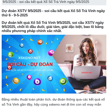
9/5/2025 - soi cầu kết quả Xổ Số Trà Vinh ngày 9/5/2025
Dự đoán XSTV 9/5/2025 - soi cầu kết quả Xổ Số Trà Vinh ngày
thứ 6 - 9-5-2025
Dự đoán kết quả Xổ Số Trà Vinh 9/5/2025, soi cầu XSTV ngày
9/5/2025, chốt lô đầu đuôi, giải tám, giải đặc biệt, bao lô bằng
nhiều phương pháp chính xác nhất.
Bằng nhiều thuật toán phân tích, dự đoán thông qua các kết quả xổ
số Trà Vinh gần đây, hãy cùng xskeno.net đi tìm con số may mắn