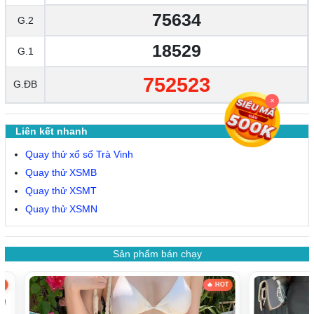
75634
G.2
18529
G.1
752523
G.ĐB
×
Liên kết nhanh
Quay thử xổ số Trà Vinh
Quay thử XSMB
Quay thử XSMT
Quay thử XSMN
Sản phẩm bán chạy
OT
🔥 HOT