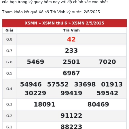
của bạn trong kỳ quay hôm nay với độ chính xác cao nhất.
Tham khảo kết quả Xổ số Trà Vinh kỳ trước: 2/5/2025