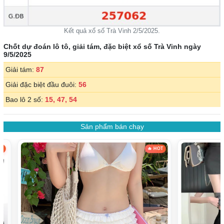
Kết quả xổ số Trà Vinh 2/5/2025.
Chốt dự đoán lô tô, giải tám, đặc biệt xổ số Trà Vinh ngày
9/5/2025
Giải tám:
87
Giải đặc biệt đầu đuôi:
56
Bao lô 2 số:
15, 47, 54
Sản phẩm bán chạy
OT
🔥 HOT