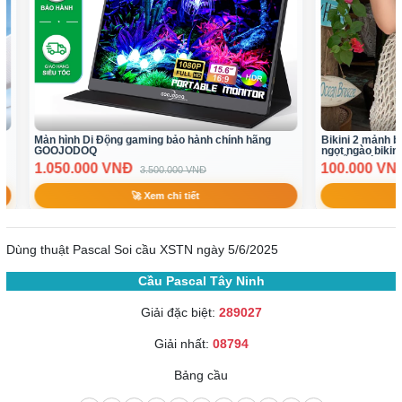
Bikini 2 mảnh bikini áo yếm bikini váy set đi biển
Chân váy ngắn
ngọt ngào bikini sang chảnh bikini trắng hàng Qc(
64.900 VN
có sẵn sl ít)
100.000 VNĐ
300.000 VNĐ
🚀 Xem chi tiết
Dùng thuật Pascal Soi cầu XSTN ngày 5/6/2025
Cầu Pascal Tây Ninh
Giải đặc biệt:
289027
Giải nhất:
08794
Bảng cầu