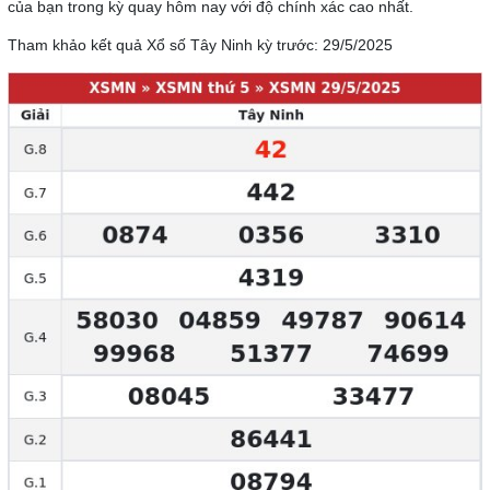
của bạn trong kỳ quay hôm nay với độ chính xác cao nhất.
Tham khảo kết quả Xổ số Tây Ninh kỳ trước: 29/5/2025