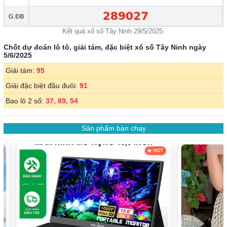
Kết quả xổ số Tây Ninh 29/5/2025.
Chốt dự đoán lô tô, giải tám, đặc biệt xổ số Tây Ninh ngày
5/6/2025
Giải tám:
95
Giải đặc biệt đầu đuôi:
91
Bao lô 2 số:
37, 89, 54
Sản phẩm bán chạy
OT
🔥 HOT