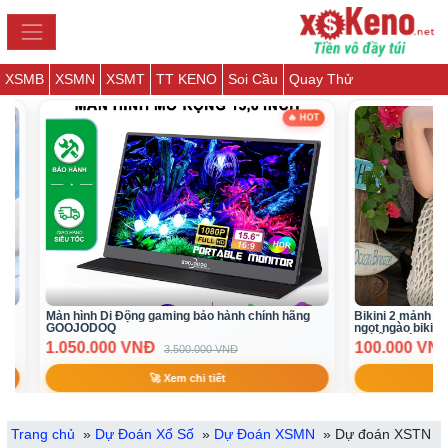
XSMB
XSMN
XSMT
TT KENO
Soi Cầu
Quay Thử
HOT
🔥 HOT
g
Bikini 2 mảnh bikini áo yếm bikini váy set đi biển
Chân váy ngắn
ngọt ngào bikini sang chảnh bikini trắng hàng Qc(
64.900 VNĐ
có sẵn sl ít)
100.000 VNĐ
300.000 VNĐ
🚀 Xem chi tiết
Trang chủ
»
Dự Đoán Xổ Số
»
Dự Đoán XSMN
»
Dự đoán XSTN