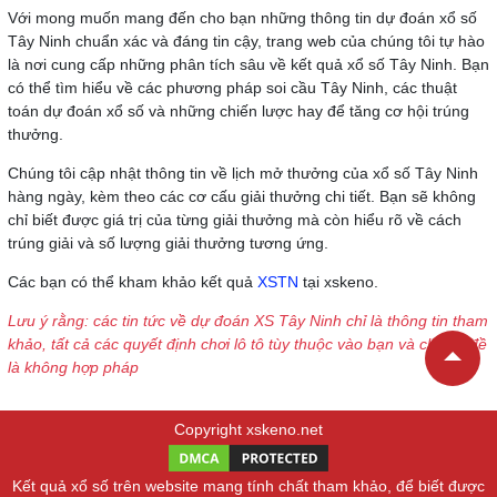
Với mong muốn mang đến cho bạn những thông tin dự đoán xổ số
Tây Ninh chuẩn xác và đáng tin cậy, trang web của chúng tôi tự hào
là nơi cung cấp những phân tích sâu về kết quả xổ số Tây Ninh. Bạn
có thể tìm hiểu về các phương pháp soi cầu Tây Ninh, các thuật
toán dự đoán xổ số và những chiến lược hay để tăng cơ hội trúng
thưởng.
Chúng tôi cập nhật thông tin về lịch mở thưởng của xổ số Tây Ninh
hàng ngày, kèm theo các cơ cấu giải thưởng chi tiết. Bạn sẽ không
chỉ biết được giá trị của từng giải thưởng mà còn hiểu rõ về cách
trúng giải và số lượng giải thưởng tương ứng.
Các bạn có thể kham khảo kết quả
XSTN
tại xskeno.
Lưu ý rằng: các tin tức về dự đoán XS Tây Ninh chỉ là thông tin tham
khảo, tất cả các quyết định chơi lô tô tùy thuộc vào bạn và chơi lô đề
là không hợp pháp
Copyright xskeno.net
Kết quả xổ số trên website mang tính chất tham khảo, để biết được