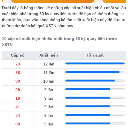
Dưới đây là bảng thống kê những cặp số xuất hiện nhiều nhất và lâu
xuất hiện nhất trong 30 kỳ quay liên trước để bạn có thêm thông tin
tham khảo, dựa vào bảng thống kê tần suất xuất hiện này để đưa ra
những dự đoán kết quả XSTN hôm nay
10 cặp số xuất hiện nhiều nhất trong 30 kỳ quay liền trước
XSTN
Cặp số
Xuất hiện
Tần suất
23
12 lần
88
11 lần
90
10 lần
09
9 lần
19
9 lần
41
9 lần
54
9 lần
80
9 lần