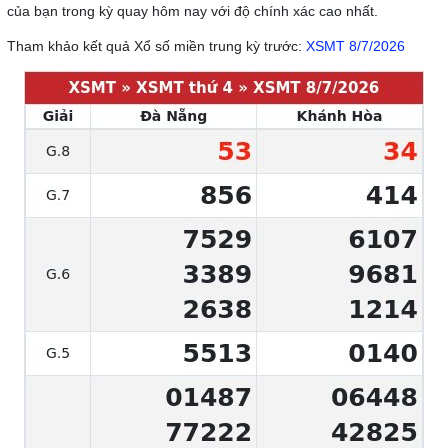
của bạn trong kỳ quay hôm nay với độ chính xác cao nhất.
Tham khảo kết quả Xổ số miền trung kỳ trước:
XSMT 8/7/2026