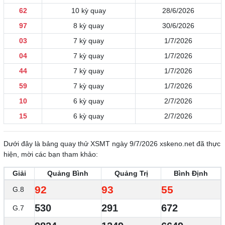
62
10 kỳ quay
28/6/2026
97
8 kỳ quay
30/6/2026
03
7 kỳ quay
1/7/2026
04
7 kỳ quay
1/7/2026
44
7 kỳ quay
1/7/2026
59
7 kỳ quay
1/7/2026
10
6 kỳ quay
2/7/2026
15
6 kỳ quay
2/7/2026
Dưới đây là bảng quay thử XSMT ngày 9/7/2026 xskeno.net đã thực
hiện, mời các bạn tham khảo:
Giải
Quảng Bình
Quảng Trị
Bình Định
92
93
55
G.8
530
291
672
G.7