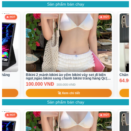
Sản phẩm bán chạy
OT
🔥 HOT
Bikini 2 mảnh bikini áo yếm bikini váy set đi biển
Chân váy ngắn
ngọt ngào bikini sang chảnh bikini trắng hàng Qc(
64.900 VN
có sẵn sl ít)
100.000 VNĐ
300.000 VNĐ
🚀 Xem chi tiết
Sản phẩm bán chạy
OT
🔥 HOT