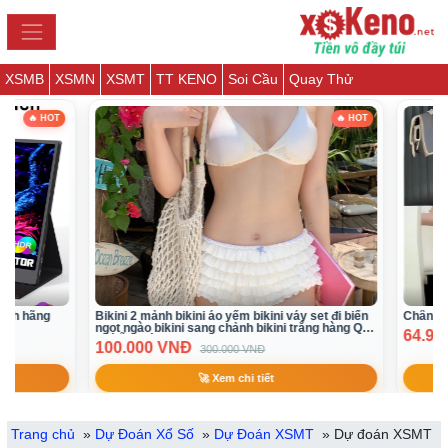
XSMB
XSMN
XSMT
TT KENO
Soi Cầu
Quay Thử
HOT
🔥 HOT
g
Bikini 2 mảnh bikini áo yếm bikini váy set đi biển
Chân váy ngắn
ngọt ngào bikini sang chảnh bikini trắng hàng Qc(
64.900 VNĐ
có sẵn sl ít)
100.000 VNĐ
300.000 VNĐ
🚀 Xem chi tiết
Trang chủ
»
Dự Đoán Xổ Số
»
Dự Đoán XSMT
»
Dự đoán XSMT