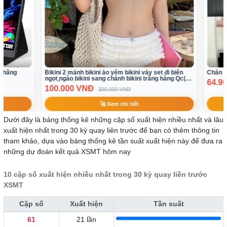
Bikini 2 mảnh bikini áo yếm bikini váy set đi biển
Chân váy ngắn
ngọt ngào bikini sang chảnh bikini trắng hàng Qc(
64.900 VN
có sẵn sl ít)
100.000 VNĐ
300.000 VNĐ
🚀 Xem chi tiết
Dưới đây là bảng thống kê những cặp số xuất hiện nhiều nhất và lâu
xuất hiện nhất trong 30 kỳ quay liên trước để bạn có thêm thông tin
tham khảo, dựa vào bảng thống kê tần suất xuất hiện này để đưa ra
những dự đoán kết quả XSMT hôm nay
10 cặp số xuất hiện nhiều nhất trong 30 kỳ quay liền trước
XSMT
Cặp số
Xuất hiện
Tần suất
61
21 lần