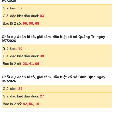
9/7/2026
Giải tám:
57
Giải đặc biệt đầu đuôi:
03
Bao lô 2 số:
96, 90, 68
Chốt dự đoán lô tô, giải tám, đặc biệt xổ số Quảng Trị ngày
9/7/2026
Giải tám:
80
Giải đặc biệt đầu đuôi:
38
Bao lô 2 số:
28, 41, 09
Chốt dự đoán lô tô, giải tám, đặc biệt xổ số Bình Định ngày
9/7/2026
Giải tám:
25
Giải đặc biệt đầu đuôi:
27
Bao lô 2 số:
82, 56, 19