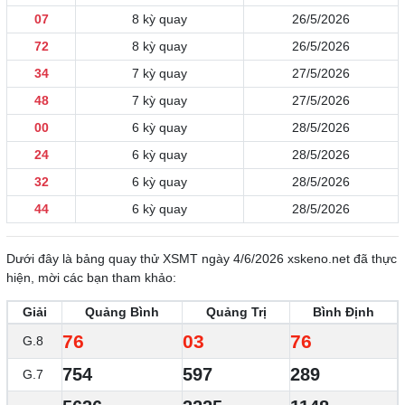
07
8 kỳ quay
26/5/2026
72
8 kỳ quay
26/5/2026
34
7 kỳ quay
27/5/2026
48
7 kỳ quay
27/5/2026
00
6 kỳ quay
28/5/2026
24
6 kỳ quay
28/5/2026
32
6 kỳ quay
28/5/2026
44
6 kỳ quay
28/5/2026
Dưới đây là bảng quay thử XSMT ngày 4/6/2026 xskeno.net đã thực
hiện, mời các bạn tham khảo:
Giải
Quảng Bình
Quảng Trị
Bình Định
76
03
76
G.8
754
597
289
G.7