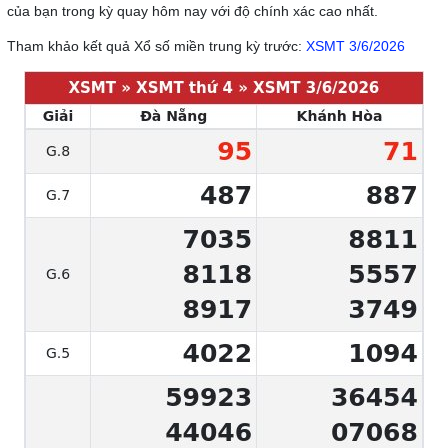
của bạn trong kỳ quay hôm nay với độ chính xác cao nhất.
Tham khảo kết quả Xổ số miền trung kỳ trước:
XSMT 3/6/2026