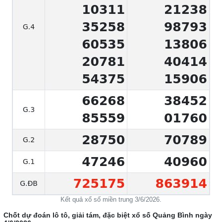
Kết quả xổ số miền trung 3/6/2026.
Chốt dự đoán lô tô, giải tám, đặc biệt xổ số Quảng Bình ngày