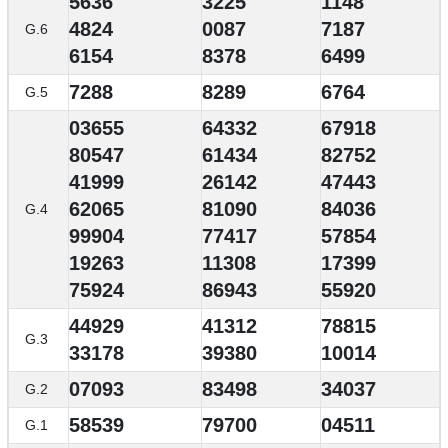
5636
3225
1148
4824
0087
7187
G.6
6154
8378
6499
7288
8289
6764
G.5
03655
64332
67918
80547
61434
82752
41999
26142
47443
62065
81090
84036
G.4
99904
77417
57854
19263
11308
17399
75924
86943
55920
44929
41312
78815
G.3
33178
39380
10014
07093
83498
34037
G.2
58539
79700
04511
G.1