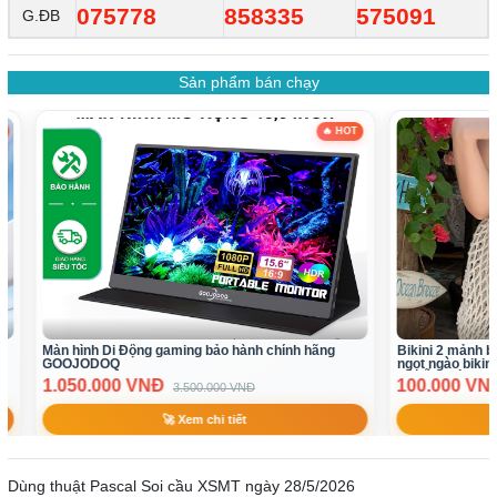
075778
858335
575091
G.ĐB
Sản phẩm bán chạy
OT
🔥 HOT
Bikini 2 mảnh bikini áo yếm bikini váy set đi biển
Chân váy ngắn
ngọt ngào bikini sang chảnh bikini trắng hàng Qc(
64.900 VN
có sẵn sl ít)
100.000 VNĐ
300.000 VNĐ
🚀 Xem chi tiết
Dùng thuật Pascal Soi cầu XSMT ngày 28/5/2026