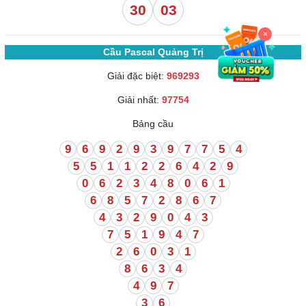
30
03
×
Cầu Pascal Quảng Trị
Giải đặc biệt:
969293
Giải nhất:
97754
Bảng cầu
9
6
9
2
9
3
9
7
7
5
4
5
5
1
1
2
2
6
4
2
9
0
6
2
3
4
8
0
6
1
6
8
5
7
2
8
6
7
4
3
2
9
0
4
3
7
5
1
9
4
7
2
6
0
3
1
8
6
3
4
4
9
7
3
6