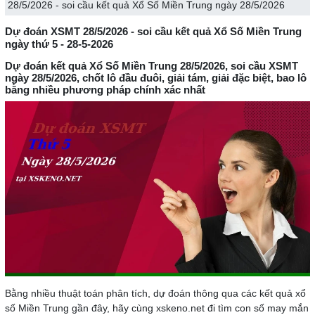
28/5/2026 - soi cầu kết quả Xổ Số Miền Trung ngày 28/5/2026
Dự đoán XSMT 28/5/2026 - soi cầu kết quả Xổ Số Miền Trung
ngày thứ 5 - 28-5-2026
Dự đoán kết quả Xổ Số Miền Trung 28/5/2026, soi cầu XSMT
ngày 28/5/2026, chốt lô đầu đuôi, giải tám, giải đặc biệt, bao lô
bằng nhiều phương pháp chính xác nhất
Bằng nhiều thuật toán phân tích, dự đoán thông qua các kết quả xổ
số Miền Trung gần đây, hãy cùng xskeno.net đi tìm con số may mắn