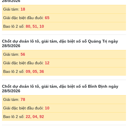
28/5/2026
Giải tám:
18
Giải đặc biệt đầu đuôi:
65
Bao lô 2 số:
80, 51, 10
Chốt dự đoán lô tô, giải tám, đặc biệt xổ số Quảng Trị ngày
28/5/2026
Giải tám:
56
Giải đặc biệt đầu đuôi:
12
Bao lô 2 số:
09, 05, 36
Chốt dự đoán lô tô, giải tám, đặc biệt xổ số Bình Định ngày
28/5/2026
Giải tám:
78
Giải đặc biệt đầu đuôi:
10
Bao lô 2 số:
22, 04, 92