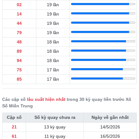
02
19 lần
14
19 lần
44
19 lần
79
19 lần
48
18 lần
89
18 lần
94
18 lần
75
17 lần
85
17 lần
Các cặp số
lâu xuất hiện nhất
trong 30 kỳ quay liền trước Xổ
Số Miền Trung
Cặp số
Số kỳ quay chưa ra
Ngày về gần nhất
21
13 kỳ quay
14/5/2026
61
11 kỳ quay
16/5/2026