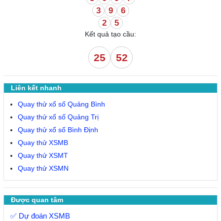
3
9
6
2
5
Kết quả tạo cầu:
25
52
Liên kết nhanh
Quay thử xổ số Quảng Bình
Quay thử xổ số Quảng Trị
Quay thử xổ số Bình Định
Quay thử XSMB
Quay thử XSMT
Quay thử XSMN
Được quan tâm
✅ Dự đoán XSMB