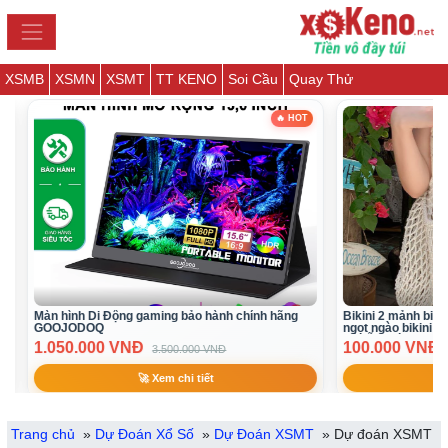
XSMB
XSMN
XSMT
TT KENO
Soi Cầu
Quay Thử
HOT
🔥 HOT
g
Bikini 2 mảnh bikini áo yếm bikini váy set đi biển
Chân váy ngắn
ngọt ngào bikini sang chảnh bikini trắng hàng Qc(
64.900 VNĐ
có sẵn sl ít)
100.000 VNĐ
300.000 VNĐ
🚀 Xem chi tiết
Trang chủ
»
Dự Đoán Xổ Số
»
Dự Đoán XSMT
»
Dự đoán XSMT