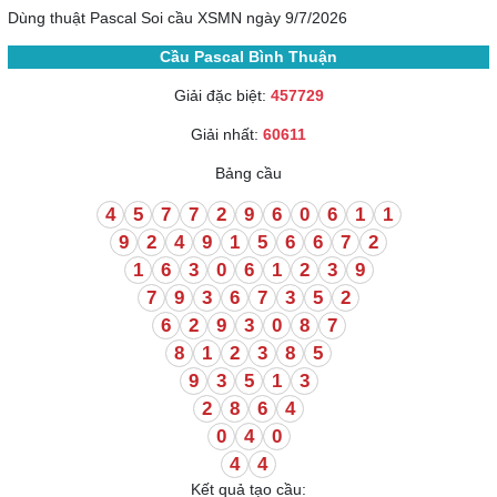
Dùng thuật Pascal Soi cầu XSMN ngày 9/7/2026
Cầu Pascal Bình Thuận
Giải đặc biệt:
457729
Giải nhất:
60611
Bảng cầu
4
5
7
7
2
9
6
0
6
1
1
9
2
4
9
1
5
6
6
7
2
1
6
3
0
6
1
2
3
9
7
9
3
6
7
3
5
2
6
2
9
3
0
8
7
8
1
2
3
8
5
9
3
5
1
3
2
8
6
4
0
4
0
4
4
Kết quả tạo cầu: