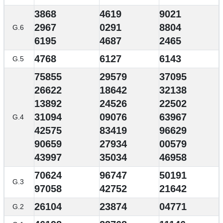
3868
4619
9021
2967
0291
8804
G.6
6195
4687
2465
4768
6127
6143
G.5
75855
29579
37095
26622
18642
32138
13892
24526
22502
31094
09076
63967
G.4
42575
83419
96629
90659
27934
00579
43997
35034
46958
70624
96747
50191
G.3
97058
42752
21642
26104
23874
04771
G.2