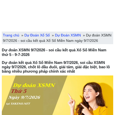
Trang chủ
»
Dự Đoán Xổ Số
»
Dự Đoán XSMN
»
Dự đoán XSMN
9/7/2026 - soi cầu kết quả Xổ Số Miền Nam ngày 9/7/2026
Dự đoán XSMN 9/7/2026 - soi cầu kết quả Xổ Số Miền Nam
thứ 5 - 9-7-2026
Dự đoán kết quả Xổ Số Miền Nam 9/7/2026, soi cầu XSMN
ngày 9/7/2026, chốt lô đầu đuôi, giải tám, giải đặc biệt, bao lô
bằng nhiều phương pháp chính xác nhất