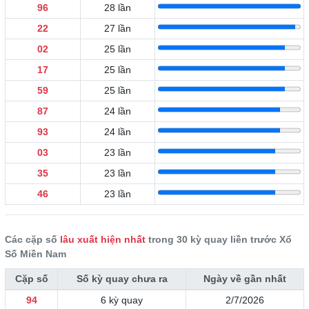
96
28 lần
22
27 lần
02
25 lần
17
25 lần
59
25 lần
87
24 lần
93
24 lần
03
23 lần
35
23 lần
46
23 lần
Các cặp số
lâu xuất hiện nhất
trong 30 kỳ quay liền trước Xổ
Số Miền Nam
Cặp số
Số kỳ quay chưa ra
Ngày về gần nhất
94
6 kỳ quay
2/7/2026