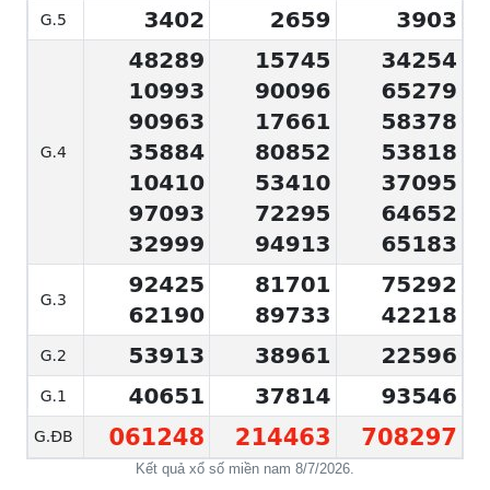
Kết quả xổ số miền nam 8/7/2026.