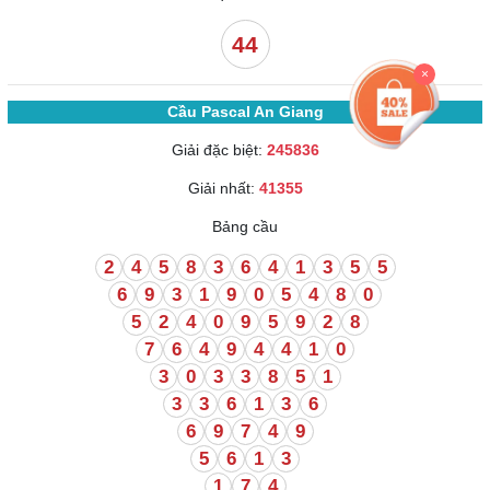
44
×
Cầu Pascal An Giang
Giải đặc biệt:
245836
Giải nhất:
41355
Bảng cầu
2
4
5
8
3
6
4
1
3
5
5
6
9
3
1
9
0
5
4
8
0
5
2
4
0
9
5
9
2
8
7
6
4
9
4
4
1
0
3
0
3
3
8
5
1
3
3
6
1
3
6
6
9
7
4
9
5
6
1
3
1
7
4