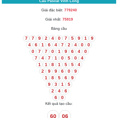
Cầu Pascal Vĩnh Long
Giải đặc biệt:
779240
Giải nhất:
75919
Bảng cầu
7
7
9
2
4
0
7
5
9
1
9
4
6
1
6
4
7
2
4
0
0
0
7
7
0
1
9
6
4
0
7
4
7
1
0
5
0
4
1
1
8
1
5
5
4
2
9
9
6
0
9
1
8
5
6
9
9
3
1
5
2
4
6
6
0
Kết quả tạo cầu:
60
06