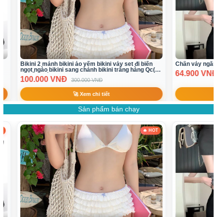
Bikini 2 mảnh bikini áo yếm bikini váy set đi biển
Chân váy ngắn
ngọt ngào bikini sang chảnh bikini trắng hàng Qc(
64.900 VN
có sẵn sl ít)
100.000 VNĐ
300.000 VNĐ
🚀 Xem chi tiết
Sản phẩm bán chạy
OT
🔥 HOT