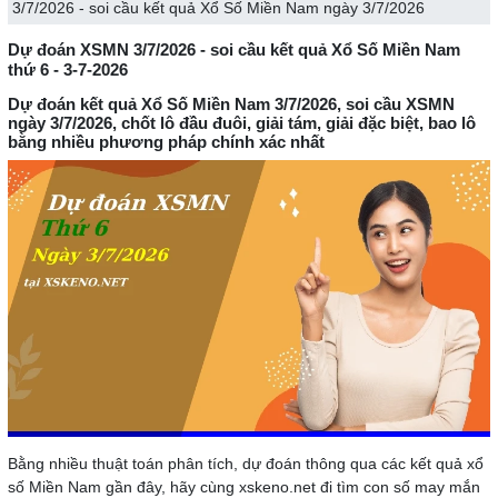
3/7/2026 - soi cầu kết quả Xổ Số Miền Nam ngày 3/7/2026
Dự đoán XSMN 3/7/2026 - soi cầu kết quả Xổ Số Miền Nam
thứ 6 - 3-7-2026
Dự đoán kết quả Xổ Số Miền Nam 3/7/2026, soi cầu XSMN
ngày 3/7/2026, chốt lô đầu đuôi, giải tám, giải đặc biệt, bao lô
bằng nhiều phương pháp chính xác nhất
Bằng nhiều thuật toán phân tích, dự đoán thông qua các kết quả xổ
số Miền Nam gần đây, hãy cùng xskeno.net đi tìm con số may mắn