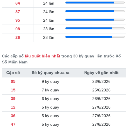
64
24 lần
87
24 lần
95
24 lần
08
23 lần
26
23 lần
Các cặp số
lâu xuất hiện nhất
trong 30 kỳ quay liền trước Xổ
Số Miền Nam
Cặp số
Số kỳ quay chưa ra
Ngày về gần nhất
05
9 kỳ quay
23/6/2026
15
7 kỳ quay
25/6/2026
39
6 kỳ quay
26/6/2026
12
5 kỳ quay
27/6/2026
36
5 kỳ quay
27/6/2026
47
5 kỳ quay
27/6/2026