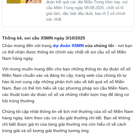
đoán kết quả các đài Miền Trung hôm nay, soi
cầu Miền Trung ngày 08-08-2026, chốt số lô
giải tám, đặc biệt đầu đuôi, bao lô 2 số chính
xác nhất.
Thống kê, soi cầu XSMN ngày 3/10/2025
Chào mừng đến với trang
dự đoán XSMN
của chúng tôi
- nơi bạn
có thể nhận được thông tin chính xác nhất về soi cầu xổ số Miền
Nam hàng ngày.
Với mong muốn mang đến cho bạn những thông tin dự đoán xổ số
Miền Nam chuẩn xác và đáng tin cậy, trang web của chúng tôi tự
hào là nơi cung cấp những phân tích sâu về kết quả xổ số Miền
Nam. Bạn có thể tìm hiểu về các phương pháp soi cầu Miền Nam,
các thuật toán dự đoán xổ số và những chiến lược hay để tăng cơ
hội trúng thưởng.
Chúng tôi cập nhật thông tin về lịch mở thưởng của xổ số Miền Nam
hàng ngày, kèm theo các cơ cấu giải thưởng chi tiết. Bạn sẽ không
chỉ biết được giá trị của từng giải thưởng mà còn hiểu rõ về cách
trúng giải và số lượng giải thưởng tương ứng.