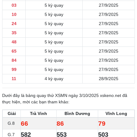
03
5 kỳ quay
27/9/2025
10
5 kỳ quay
27/9/2025
24
5 kỳ quay
27/9/2025
35
5 kỳ quay
27/9/2025
48
5 kỳ quay
27/9/2025
65
5 kỳ quay
27/9/2025
84
5 kỳ quay
27/9/2025
99
5 kỳ quay
27/9/2025
11
4 kỳ quay
28/9/2025
Dưới đây là bảng quay thử XSMN ngày 3/10/2025 xskeno.net đã
thực hiện, mời các bạn tham khảo:
Giải
Trà Vinh
Bình Dương
Vĩnh Long
66
86
79
G.8
582
553
503
G.7