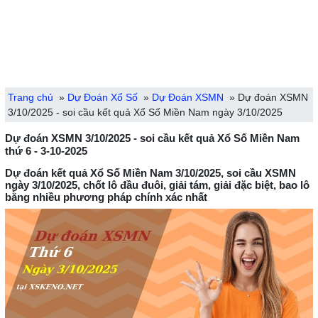
Trang chủ
»
Dự Đoán Xổ Số
»
Dự Đoán XSMN
»
Dự đoán XSMN
3/10/2025 - soi cầu kết quả Xổ Số Miền Nam ngày 3/10/2025
Dự đoán XSMN 3/10/2025 - soi cầu kết quả Xổ Số Miền Nam
thứ 6 - 3-10-2025
Dự đoán kết quả Xổ Số Miền Nam 3/10/2025, soi cầu XSMN
ngày 3/10/2025, chốt lô đầu đuôi, giải tám, giải đặc biệt, bao lô
bằng nhiều phương pháp chính xác nhất