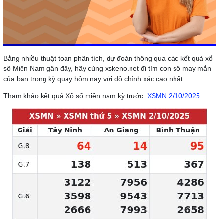
Bằng nhiều thuật toán phân tích, dự đoán thông qua các kết quả xổ
số Miền Nam gần đây, hãy cùng xskeno.net đi tìm con số may mắn
của bạn trong kỳ quay hôm nay với độ chính xác cao nhất.
Tham khảo kết quả Xổ số miền nam kỳ trước:
XSMN 2/10/2025