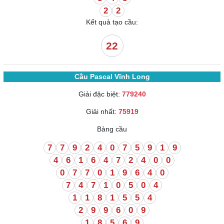
2
2
Kết quả tạo cầu:
22
Cầu Pascal Vĩnh Long
Giải đặc biệt:
779240
Giải nhất:
75919
Bảng cầu
7
7
9
2
4
0
7
5
9
1
9
4
6
1
6
4
7
2
4
0
0
0
7
7
0
1
9
6
4
0
7
4
7
1
0
5
0
4
1
1
8
1
5
5
4
2
9
9
6
0
9
1
8
5
6
9