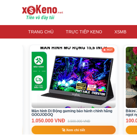
TRANG CHỦ
TRỰC TIẾP KENO
XSMB
🔥 HOT
🔥 HOT
chính hãng
Bikini 2 mảnh bikini áo yếm bikini váy set đi biển
Chân 
ngọt ngào bikini sang chảnh bikini trắng hàng
64.9
Qc( có sẵn sl ít)
100.000 VNĐ
300.000 VNĐ
🚀 Xem chi tiết