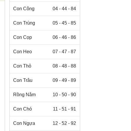
Con Công
04 - 44 - 84
Con Trùng
05 - 45 - 85
Con Cọp
06 - 46 - 86
Con Heo
07 - 47 - 87
Con Thỏ
08 - 48 - 88
Con Trâu
09 - 49 - 89
Rồng Nằm
10 - 50 - 90
Con Chó
11 - 51 - 91
Con Ngựa
12 - 52 - 92