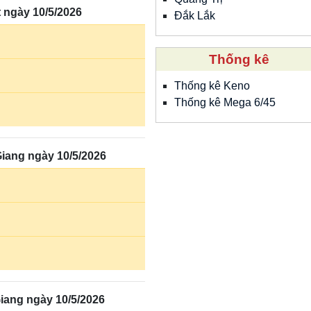
t ngày 10/5/2026
Đắk Lắk
Thống kê
Thống kê Keno
Thống kê Mega 6/45
 Giang ngày 10/5/2026
 Giang ngày 10/5/2026