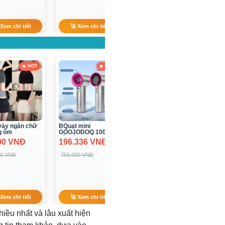
 Xem chi tiết
🚀 Xem chi tiết
🔥 HOT
🔥 HOT
 mini
Combo 20 gói CHÂN
DOQ 100 tốc
GÀ TÊ CAY RÚT
XƯƠNG - ĂN CÙNG
336 VNĐ
182.620 VNĐ
BÀ TUYẾT M83
00 VNĐ
300.000 VNĐ
 Xem chi tiết
🚀 Xem chi tiết
iều nhất và lâu xuất hiện