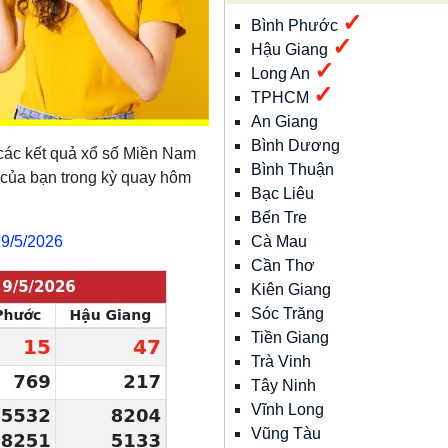
✓
Bình Phước
✓
Hậu Giang
✓
Long An
✓
TPHCM
An Giang
Bình Dương
 các kết quả xổ số Miền Nam
Bình Thuận
 của bạn trong kỳ quay hôm
Bạc Liêu
Bến Tre
9/5/2026
Cà Mau
Cần Thơ
Kiên Giang
Sóc Trăng
Tiền Giang
Trà Vinh
Tây Ninh
Vĩnh Long
Vũng Tàu