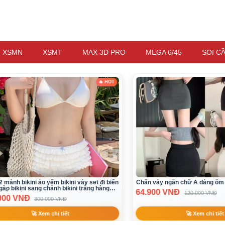
XSMN
XSMT
MAX 3D PRO
MEGA 6/45
SOI C
🔥 HOT
váy ngắn chữ A dáng ôm
BQuạt mini GOOJODOQ 100 tốc
00 VNĐ
196.336 VNĐ
120.000 VNĐ
758.000 VNĐ
🚀 Xem chi tiết
🚀 Xem chi tiết