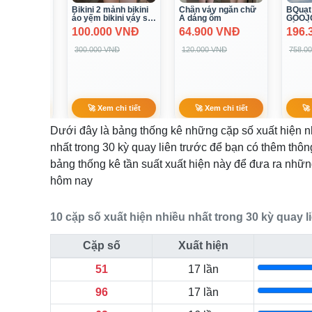
 Di Động
Bikini 2 mảnh bikini
Chân váy ngắn chữ
BQuạt
bảo hành
áo yếm bikini váy set
A dáng ôm
GOOJO
ng
đi biển ngọt ngào
độ gió
000 VNĐ
100.000 VNĐ
64.900 VNĐ
196.
DOQ
bikini sang chảnh
bikini trắng hàng Qc(
0 VNĐ
300.000 VNĐ
120.000 VNĐ
758.0
có sẵn sl ít)
m chi tiết
🚀 Xem chi tiết
🚀 Xem chi tiết
🚀
Dưới đây là bảng thống kê những cặp số xuất hiện nh
nhất trong 30 kỳ quay liên trước để bạn có thêm thôn
bảng thống kê tần suất xuất hiện này để đưa ra nh
hôm nay
10 cặp số xuất hiện nhiều nhất trong 30 kỳ quay 
Cặp số
Xuất hiện
51
17 lần
96
17 lần