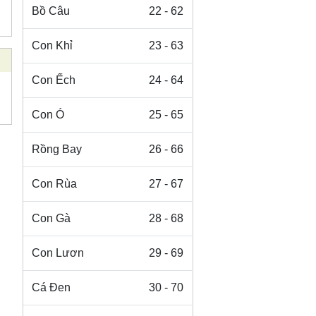
Bồ Câu
22 - 62
Con Khỉ
23 - 63
Con Ếch
24 - 64
Con Ó
25 - 65
Rồng Bay
26 - 66
Con Rùa
27 - 67
Con Gà
28 - 68
Con Lươn
29 - 69
Cá Đen
30 - 70