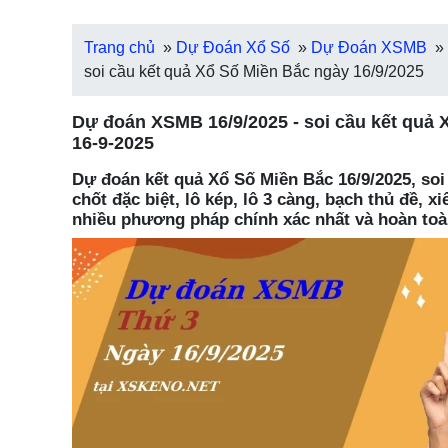
Trang chủ
»
Dự Đoán Xổ Số
»
Dự Đoán XSMB
»
soi cầu kết quả Xổ Số Miền Bắc ngày 16/9/2025
Dự đoán XSMB 16/9/2025 - soi cầu kết quả X
16-9-2025
Dự đoán kết quả Xổ Số Miền Bắc 16/9/2025, so
chốt đặc biệt, lô kép, lô 3 càng, bạch thủ đề, xi
nhiều phương pháp chính xác nhất và hoàn toà