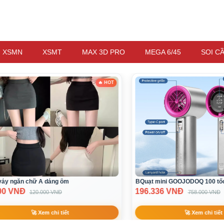
XSMN
XSMT
MAX 3D PRO
MEGA 6/45
SOI C
🔥 HOT
váy ngắn chữ A dáng ôm
BQuạt mini GOOJODOQ 100 tốc
00 VNĐ
196.336 VNĐ
120.000 VNĐ
758.000 VNĐ
🚀 Xem chi tiết
🚀 Xem chi tiết