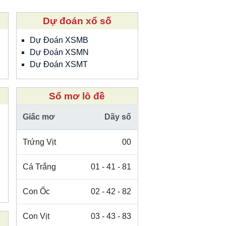
Dự đoán xổ số
Dự Đoán XSMB
Dự Đoán XSMN
Dự Đoán XSMT
Sổ mơ lô đề
Giấc mơ
Dãy số
Trứng Vịt
00
Cá Trắng
01 - 41 - 81
Con Ốc
02 - 42 - 82
Con Vịt
03 - 43 - 83