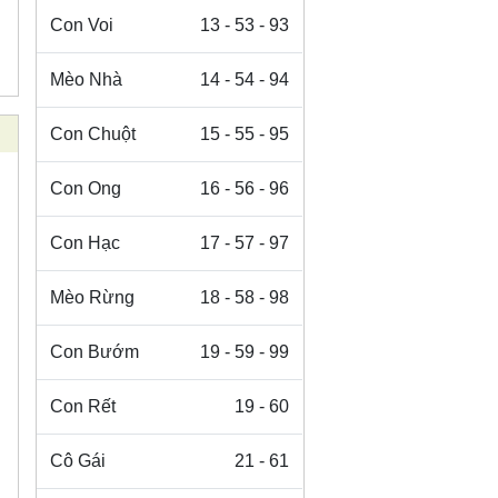
Con Voi
13 - 53 - 93
Mèo Nhà
14 - 54 - 94
Con Chuột
15 - 55 - 95
Con Ong
16 - 56 - 96
Con Hạc
17 - 57 - 97
Mèo Rừng
18 - 58 - 98
Con Bướm
19 - 59 - 99
Con Rết
19 - 60
Cô Gái
21 - 61