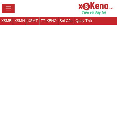
XSMB
XSMN
XSMT
TT KENO
Soi Cầu
Quay Thử