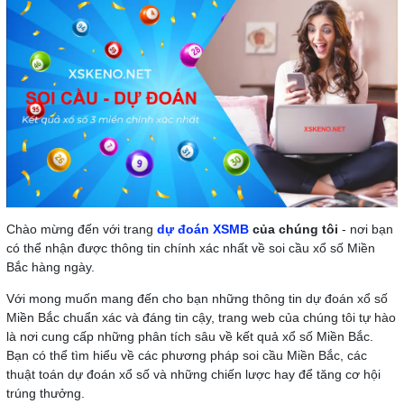
Chào mừng đến với trang
dự đoán XSMB
của chúng tôi
- nơi bạn
có thể nhận được thông tin chính xác nhất về soi cầu xổ số Miền
Bắc hàng ngày.
Với mong muốn mang đến cho bạn những thông tin dự đoán xổ số
Miền Bắc chuẩn xác và đáng tin cậy, trang web của chúng tôi tự hào
là nơi cung cấp những phân tích sâu về kết quả xổ số Miền Bắc.
Bạn có thể tìm hiểu về các phương pháp soi cầu Miền Bắc, các
thuật toán dự đoán xổ số và những chiến lược hay để tăng cơ hội
trúng thưởng.