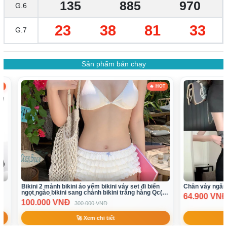
135
885
970
G.6
23
38
81
33
G.7
Sản phẩm bán chạy
HOT
🔥 HOT
Chân váy ngắn chữ A dáng ôm
BQuạt mini G
(
64.900 VNĐ
196.336 V
120.000 VNĐ
🚀 Xem chi tiết