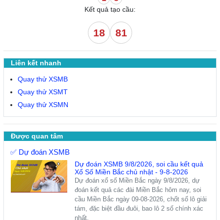
Kết quả tạo cầu:
18
81
Liên kết nhanh
Quay thử XSMB
Quay thử XSMT
Quay thử XSMN
Được quan tâm
✅ Dự đoán XSMB
Dự đoán XSMB 9/8/2026, soi cầu kết quả
Xổ Số Miền Bắc chủ nhật - 9-8-2026
Dự đoán xổ số Miền Bắc ngày 9/8/2026, dự
đoán kết quả các đài Miền Bắc hôm nay, soi
cầu Miền Bắc ngày 09-08-2026, chốt số lô giải
tám, đặc biệt đầu đuôi, bao lô 2 số chính xác
nhất.