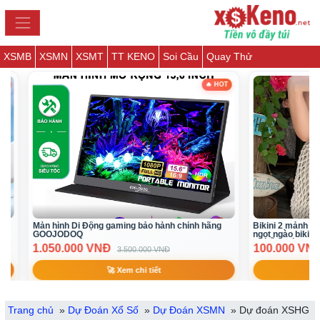
XSMB
XSMN
XSMT
TT KENO
Soi Cầu
Quay Thử
HOT
🔥 HOT
g
Bikini 2 mảnh bikini áo yếm bikini váy set đi biển
Chân váy ngắn
ngọt ngào bikini sang chảnh bikini trắng hàng Qc(
64.900 VNĐ
có sẵn sl ít)
100.000 VNĐ
300.000 VNĐ
🚀 Xem chi tiết
Trang chủ
»
Dự Đoán Xổ Số
»
Dự Đoán XSMN
»
Dự đoán XSHG