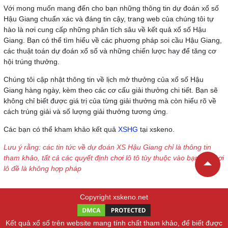
Với mong muốn mang đến cho bạn những thông tin dự đoán xổ số
Hậu Giang chuẩn xác và đáng tin cậy, trang web của chúng tôi tự
hào là nơi cung cấp những phân tích sâu về kết quả xổ số Hậu
Giang. Bạn có thể tìm hiểu về các phương pháp soi cầu Hậu Giang,
các thuật toán dự đoán xổ số và những chiến lược hay để tăng cơ
hội trúng thưởng.
Chúng tôi cập nhật thông tin về lịch mở thưởng của xổ số Hậu
Giang hàng ngày, kèm theo các cơ cấu giải thưởng chi tiết. Bạn sẽ
không chỉ biết được giá trị của từng giải thưởng mà còn hiểu rõ về
cách trúng giải và số lượng giải thưởng tương ứng.
Các bạn có thể kham khảo kết quả
XSHG
tại xskeno.
Lưu ý rằng: các tin tức về dự đoán XS Hậu Giang chỉ là thông tin
tham khảo, tất cả các quyết định chơi lô tô tùy thuộc vào bạn và chơi
lô đề là không hợp pháp
Copyright xskeno.net
Kết quả xổ số trên website mang tính chất tham khảo, để biết được