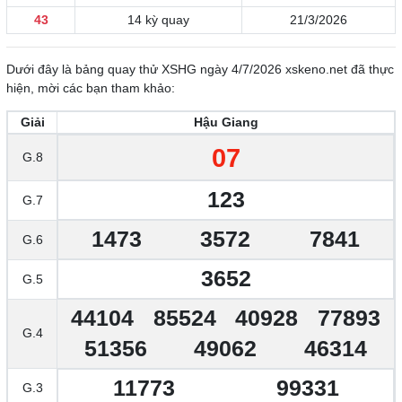
43
14 kỳ quay
21/3/2026
Dưới đây là bảng quay thử XSHG ngày 4/7/2026 xskeno.net đã thực
hiện, mời các bạn tham khảo:
Giải
Hậu Giang
07
G.8
123
G.7
1473
3572
7841
G.6
3652
G.5
44104
85524
40928
77893
G.4
51356
49062
46314
11773
99331
G.3