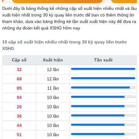
Dưới đây là bảng thống kê những cặp số xuất hiện nhiều nhất và lâu
xuất hiện nhất trong 30 kỳ quay liên trước để bạn có thêm thông tin
tham khảo, dựa vào bảng thống kê tần suất xuất hiện này để đưa ra
những dự đoán kết quả XSHG hôm nay
10 cặp số xuất hiện nhiều nhất trong 30 kỳ quay liền trước
XSHG
Cặp số
Xuất hiện
Tần suất
32
12 lần
68
12 lần
85
11 lần
04
10 lần
26
10 lần
36
10 lần
44
10 lần
51
10 lần