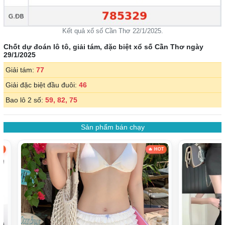
Kết quả xổ số Cần Thơ 22/1/2025.
Chốt dự đoán lô tô, giải tám, đặc biệt xổ số Cần Thơ ngày
29/1/2025
Giải tám:
77
Giải đặc biệt đầu đuôi:
46
Bao lô 2 số:
59, 82, 75
Sản phẩm bán chạy
OT
🔥 HOT