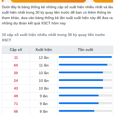
Dưới đây là bảng thống kê những cặp số xuất hiện nhiều nhất và lâu
xuất hiện nhất trong 30 kỳ quay liên trước để bạn có thêm thông tin
tham khảo, dựa vào bảng thống kê tần suất xuất hiện này để đưa ra
những dự đoán kết quả XSCT hôm nay
10 cặp số xuất hiện nhiều nhất trong 30 kỳ quay liền trước
XSCT
Cặp số
Xuất hiện
Tần suất
11
12 lần
60
11 lần
20
10 lần
24
10 lần
43
10 lần
49
9 lần
71
9 lần
06
8 lần