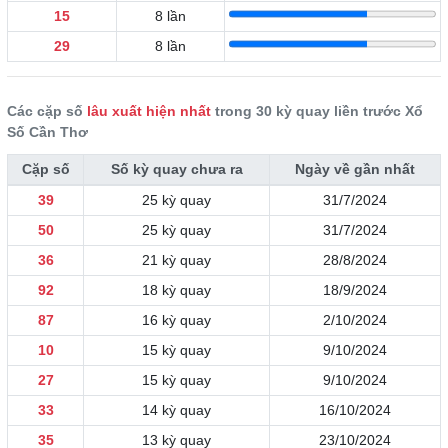
15
8 lần
29
8 lần
Các cặp số
lâu xuất hiện nhất
trong 30 kỳ quay liền trước Xổ
Số Cần Thơ
Cặp số
Số kỳ quay chưa ra
Ngày về gần nhất
39
25 kỳ quay
31/7/2024
50
25 kỳ quay
31/7/2024
36
21 kỳ quay
28/8/2024
92
18 kỳ quay
18/9/2024
87
16 kỳ quay
2/10/2024
10
15 kỳ quay
9/10/2024
27
15 kỳ quay
9/10/2024
33
14 kỳ quay
16/10/2024
35
13 kỳ quay
23/10/2024