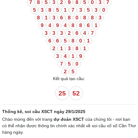
7
8
5
3
2
9
8
5
0
3
7
5
3
8
5
1
7
3
5
3
0
8
1
3
6
8
0
8
8
3
9
4
9
4
8
8
6
1
3
3
3
2
6
4
7
6
6
5
8
0
1
2
1
3
8
1
3
4
1
9
7
5
0
2
5
Kết quả tạo cầu:
25
52
Thống kê, soi cầu XSCT ngày 29/1/2025
Chào mừng đến với trang
dự đoán XSCT
của chúng tôi - nơi bạn
có thể nhận được thông tin chính xác nhất về soi cầu xổ số Cần Thơ
hàng ngày.