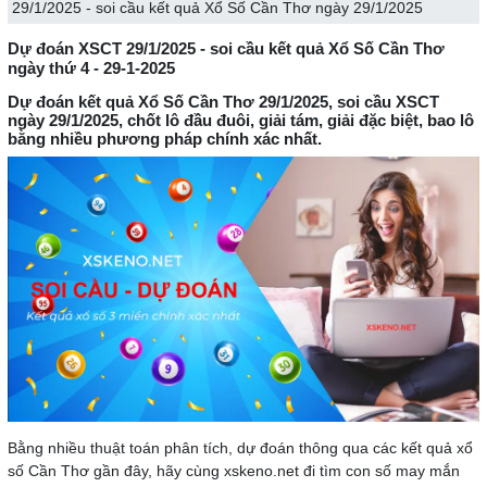
29/1/2025 - soi cầu kết quả Xổ Số Cần Thơ ngày 29/1/2025
Dự đoán XSCT 29/1/2025 - soi cầu kết quả Xổ Số Cần Thơ
ngày thứ 4 - 29-1-2025
Dự đoán kết quả Xổ Số Cần Thơ 29/1/2025, soi cầu XSCT
ngày 29/1/2025, chốt lô đầu đuôi, giải tám, giải đặc biệt, bao lô
bằng nhiều phương pháp chính xác nhất.
Bằng nhiều thuật toán phân tích, dự đoán thông qua các kết quả xổ
số Cần Thơ gần đây, hãy cùng xskeno.net đi tìm con số may mắn