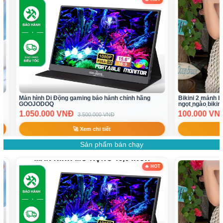
Bikini 2 mảnh bikini áo yếm bikini váy set đi biển
Chân váy ngắn
ngọt ngào bikini sang chảnh bikini trắng hàng Qc(
64.900 VN
có sẵn sl ít)
100.000 VNĐ
300.000 VNĐ
🚀 Xem chi tiết
Sản phẩm bán chạy
OT
🔥 HOT