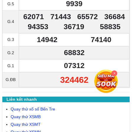
9939
G.5
62071
71443
65572
36684
G.4
94353
36719
58835
14942
74140
G.3
68832
G.2
07312
G.1
×
324462
G.ĐB
Liên kết nhanh
Quay thử xổ số Bến Tre
Quay thử XSMB
Quay thử XSMT