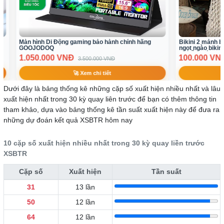
Bikini 2 mảnh bikini áo yếm bikini váy set đi biển
Chân váy ngắn
ngọt ngào bikini sang chảnh bikini trắng hàng Qc(
64.900 VN
có sẵn sl ít)
100.000 VNĐ
300.000 VNĐ
🚀 Xem chi tiết
Dưới đây là bảng thống kê những cặp số xuất hiện nhiều nhất và lâu
xuất hiện nhất trong 30 kỳ quay liên trước để bạn có thêm thông tin
tham khảo, dựa vào bảng thống kê tần suất xuất hiện này để đưa ra
những dự đoán kết quả XSBTR hôm nay
10 cặp số xuất hiện nhiều nhất trong 30 kỳ quay liền trước
XSBTR
Cặp số
Xuất hiện
Tần suất
31
13 lần
50
12 lần
64
12 lần