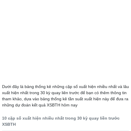
Dưới đây là bảng thống kê những cặp số xuất hiện nhiều nhất và lâu
xuất hiện nhất trong 30 kỳ quay liên trước để bạn có thêm thông tin
tham khảo, dựa vào bảng thống kê tần suất xuất hiện này để đưa ra
những dự đoán kết quả XSBTH hôm nay
10 cặp số xuất hiện nhiều nhất trong 30 kỳ quay liền trước
XSBTH