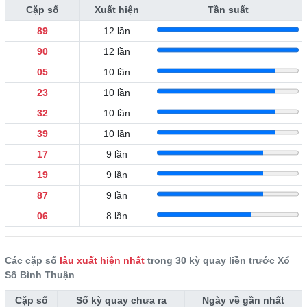
Cặp số
Xuất hiện
Tần suất
89
12 lần
90
12 lần
05
10 lần
23
10 lần
32
10 lần
39
10 lần
17
9 lần
19
9 lần
87
9 lần
06
8 lần
Các cặp số
lâu xuất hiện nhất
trong 30 kỳ quay liền trước Xổ
Số Bình Thuận
Cặp số
Số kỳ quay chưa ra
Ngày về gần nhất