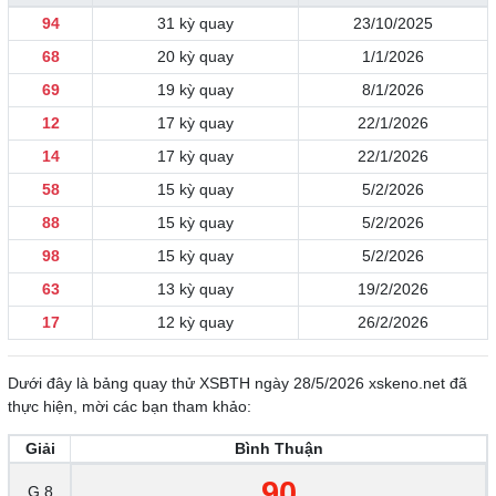
94
31 kỳ quay
23/10/2025
68
20 kỳ quay
1/1/2026
69
19 kỳ quay
8/1/2026
12
17 kỳ quay
22/1/2026
14
17 kỳ quay
22/1/2026
58
15 kỳ quay
5/2/2026
88
15 kỳ quay
5/2/2026
98
15 kỳ quay
5/2/2026
63
13 kỳ quay
19/2/2026
17
12 kỳ quay
26/2/2026
Dưới đây là bảng quay thử XSBTH ngày 28/5/2026 xskeno.net đã
thực hiện, mời các bạn tham khảo:
Giải
Bình Thuận
90
G.8