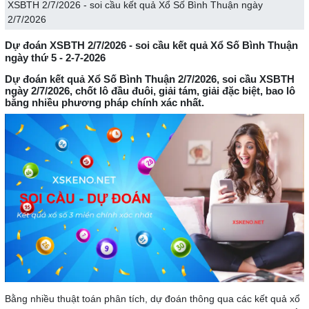
XSBTH 2/7/2026 - soi cầu kết quả Xổ Số Bình Thuận ngày
2/7/2026
Dự đoán XSBTH 2/7/2026 - soi cầu kết quả Xổ Số Bình Thuận
ngày thứ 5 - 2-7-2026
Dự đoán kết quả Xổ Số Bình Thuận 2/7/2026, soi cầu XSBTH
ngày 2/7/2026, chốt lô đầu đuôi, giải tám, giải đặc biệt, bao lô
bằng nhiều phương pháp chính xác nhất.
Bằng nhiều thuật toán phân tích, dự đoán thông qua các kết quả xổ