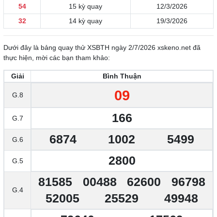
54
15 kỳ quay
12/3/2026
32
14 kỳ quay
19/3/2026
Dưới đây là bảng quay thử XSBTH ngày 2/7/2026 xskeno.net đã
thực hiện, mời các bạn tham khảo:
Giải
Bình Thuận
09
G.8
166
G.7
6874
1002
5499
G.6
2800
G.5
81585
00488
62600
96798
G.4
52005
25529
49948