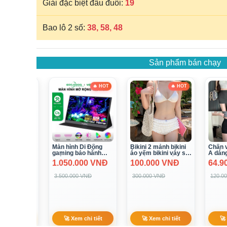
Giải đặc biệt đầu đuôi:
19
Bao lô 2 số:
38, 58, 48
Sản phẩm bán chạy
🔥 HOT
🔥 HOT
🔥 HOT
 Di Động
Bikini 2 mảnh bikini
Chân váy ngắn chữ
BQuạt
bảo hành
áo yếm bikini váy set
A dáng ôm
GOOJO
ng
đi biển ngọt ngào
độ gió
000 VNĐ
100.000 VNĐ
64.900 VNĐ
196.
DOQ
bikini sang chảnh
bikini trắng hàng Qc(
0 VNĐ
300.000 VNĐ
120.000 VNĐ
758.0
có sẵn sl ít)
m chi tiết
🚀 Xem chi tiết
🚀 Xem chi tiết
🚀