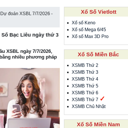
Xổ Số Vietlott
»
Dự đoán XSBL 7/7/2026 -
Xổ số Keno
Xổ số Mega 6/45
 Số Bạc Liêu ngày thứ 3
Xổ số Max 3D Pro
cầu XSBL ngày 7/7/2026,
Xổ Số Miền Bắc
lô bằng nhiều phương pháp
XSMB Thứ 2
XSMB Thứ 3
XSMB Thứ 4
XSMB Thứ 5
XSMB Thứ 6
✓
XSMB Thứ 7
XSMB Chủ Nhật
Xổ Số Miền Nam