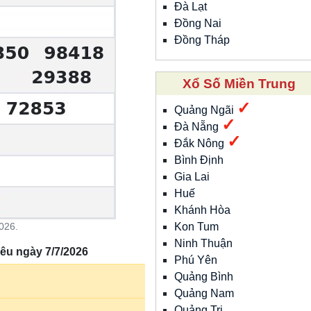
Đà Lạt
Đồng Nai
Đồng Tháp
Xổ Số Miền Trung
✓
Quảng Ngãi
✓
Đà Nẵng
✓
Đắk Nông
Bình Định
Gia Lai
Huế
Khánh Hòa
Kon Tum
026.
Ninh Thuận
iêu ngày 7/7/2026
Phú Yên
Quảng Bình
Quảng Nam
Quảng Trị