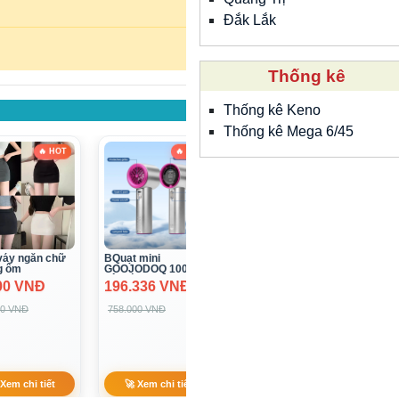
Đắk Lắk
Thống kê
Thống kê Keno
Thống kê Mega 6/45
🔥 HOT
🔥 HOT
 mini
Combo 20 gói CHÂN
DOQ 100 tốc
GÀ TÊ CAY RÚT
XƯƠNG - ĂN CÙNG
336 VNĐ
182.620 VNĐ
BÀ TUYẾT M83
00 VNĐ
300.000 VNĐ
 Xem chi tiết
🚀 Xem chi tiết