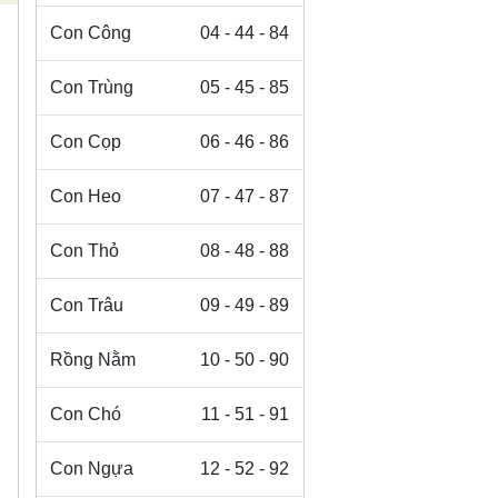
Con Công
04 - 44 - 84
Con Trùng
05 - 45 - 85
Con Cọp
06 - 46 - 86
Con Heo
07 - 47 - 87
Con Thỏ
08 - 48 - 88
Con Trâu
09 - 49 - 89
Rồng Nằm
10 - 50 - 90
Con Chó
11 - 51 - 91
Con Ngựa
12 - 52 - 92