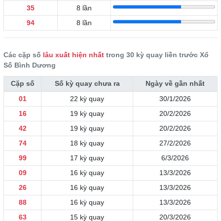
35
8 lần
94
8 lần
Các cặp số
lâu xuất hiện nhất
trong 30 kỳ quay liền trước Xổ
Số Bình Dương
Cặp số
Số kỳ quay chưa ra
Ngày về gần nhất
01
22 kỳ quay
30/1/2026
16
19 kỳ quay
20/2/2026
42
19 kỳ quay
20/2/2026
74
18 kỳ quay
27/2/2026
99
17 kỳ quay
6/3/2026
09
16 kỳ quay
13/3/2026
26
16 kỳ quay
13/3/2026
88
16 kỳ quay
13/3/2026
63
15 kỳ quay
20/3/2026