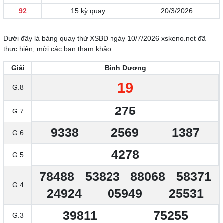
92
15 kỳ quay
20/3/2026
Dưới đây là bảng quay thử XSBD ngày 10/7/2026 xskeno.net đã
thực hiện, mời các bạn tham khảo:
Giải
Bình Dương
19
G.8
275
G.7
9338
2569
1387
G.6
4278
G.5
78488
53823
88068
58371
G.4
24924
05949
25531
39811
75255
G.3