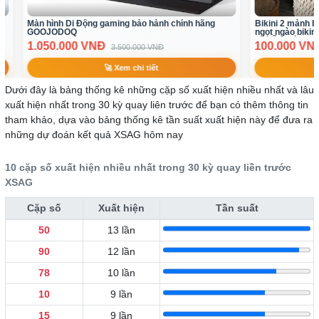
Bikini 2 mảnh bikini áo yếm bikini váy set đi biển
Chân váy ngắn
ngọt ngào bikini sang chảnh bikini trắng hàng Qc(
64.900 VN
có sẵn sl ít)
100.000 VNĐ
300.000 VNĐ
🚀 Xem chi tiết
Dưới đây là bảng thống kê những cặp số xuất hiện nhiều nhất và lâu
xuất hiện nhất trong 30 kỳ quay liên trước để bạn có thêm thông tin
tham khảo, dựa vào bảng thống kê tần suất xuất hiện này để đưa ra
những dự đoán kết quả XSAG hôm nay
10 cặp số xuất hiện nhiều nhất trong 30 kỳ quay liền trước
XSAG
Cặp số
Xuất hiện
Tần suất
50
13 lần
90
12 lần
78
10 lần
10
9 lần
15
9 lần