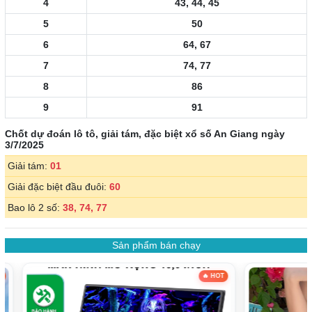
4
43, 44, 45
5
50
6
64, 67
7
74, 77
8
86
9
91
Chốt dự đoán lô tô, giải tám, đặc biệt xổ số An Giang ngày
3/7/2025
Giải tám:
01
Giải đặc biệt đầu đuôi:
60
Bao lô 2 số:
38, 74, 77
Sản phẩm bán chạy
OT
🔥 HOT