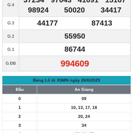
G.4
98924
50020
34417
44177
87413
G.3
55950
G.2
86744
G.1
994609
G.ĐB
Bảng Lô tô XSMN ngày 26/6/2025
Đầu
An Giang
0
09
1
10, 13, 17, 18
2
20, 24
3
34