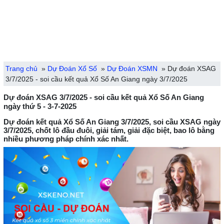
Trang chủ
»
Dự Đoán Xổ Số
»
Dự Đoán XSMN
»
Dự đoán XSAG
3/7/2025 - soi cầu kết quả Xổ Số An Giang ngày 3/7/2025
Dự đoán XSAG 3/7/2025 - soi cầu kết quả Xổ Số An Giang
ngày thứ 5 - 3-7-2025
Dự đoán kết quả Xổ Số An Giang 3/7/2025, soi cầu XSAG ngày
3/7/2025, chốt lô đầu đuôi, giải tám, giải đặc biệt, bao lô bằng
nhiều phương pháp chính xác nhất.